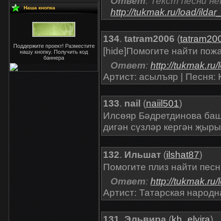
Ответ
: Текст песни н
Наша кнопка
http://tukmak.ru/load/il
134
.
tatram2006
(
tatram20
Поддержите проект! Разместите
[hide]Помогите найти по
нашу кнопку. Получить код
баннера
Ответ
:
http://tukmak.ru
Артист: асылъяр | Песня:
133
.
nail
(
naiil501
)
Илсөяр Бәдретдинова ба
дигән сүзләр кергән җыр
132
.
Ильшат
(
ilshat87
)
Помогите плиз найти пес
Ответ
:
http://tukmak.ru
Артист: Татарская народн
131
.
Эльвира
(
kh_elvira
)