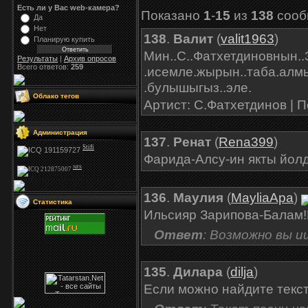
Есть ли у Вас web-камера?
Показано
1
-
15
из
138
сооб
Да
Нет
138
.
Валит
(
valit1963
)
Планирую купить
Мин..С..Фатхетдиновнын.
Результаты
|
Архив опросов
Всего ответов:
259
.исемле.жырын..таба.алм
.булышыгыз..эле.
Облако тегов
Артист: С.Фатхетдинов | 
Администрация
137
.
Ренат
(
Rena399
)
Stifi
Фарида-Алсу-ин якты йол
NFS
136
.
Маулия
(
MayliaApa
)
Статистика
Ильсияр Зарипова-Балам!
Ответ
: Возможно вы 
135
.
Дилара
(
dilja
)
Если можно найдите текс