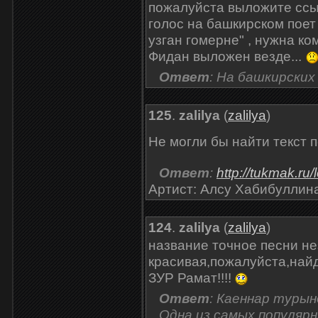
пожалуйста выложите ссыл
голос на башкирском пое
узган гомерне" , нужна ко
Фидан выложен везде...
Ответ
: На башкирских
125
.
zalilya
(
zalilya
)
Не могли бы найти текст 
Ответ
:
http://tukmak.ru/
Артист: Алсу Хабибуллина
124
.
zalilya
(
zalilya
)
название точное песни не
красивая,пожалуйста,найд
ЗУР Рамат!!!!
Ответ
: Каеннар турын
Одна из самых популярн