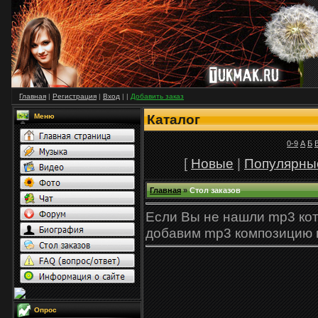
Главная
|
Регистрация
|
Вход
|
|
Добавить заказ
Каталог
Меню
0-9
А
Б
[
Новые
|
Популярны
Главная
»
Стол заказов
Если Вы не нашли mр3 кот
добавим mр3 композицию к
Опрос