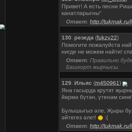
Привет! А есть песни Риш
канатларыгны"
Ответ
:
http://tukmak.ru
130
.
резеда
(
fukzv22
)
Помогите пожалуйста найт
нигде не можем найти! сп
Ответ
: Правильно буд
Башкорт жырчысы.
129
.
Ильяс
(
m450961
)
Яна гасырда крутят җырны
йөрмә бүтән, үтенәм сине
Булышыгыз әле, Җыры бу
әйтегез әле!!
:(
Ответ
:
http://tukmak.ru/