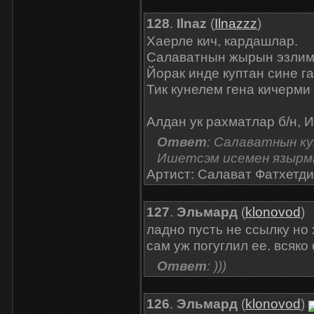
128
.
Ilnaz
(
Ilnazzz
)
Хаерле кич, кардашлар.
Салаватнын жырын эзлим,
Йорак инде куптан сине г
Тик кунелем гена кичерми
Алдан ук рахматлар б/н, 
Ответ
: Салаватнын ку
Ишетсэм исемен язырмы
Артист: Салават Фатхетди
127
.
Эльмард
(
klonovod
)
ладно пусть не ссылку но 
сам уж погуглил ее. всяк
Ответ
: )))
126
.
Эльмард
(
klonovod
)