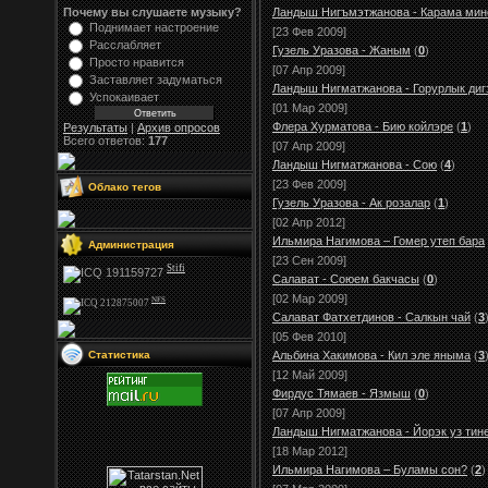
Почему вы слушаете музыку?
Ландыш Нигъмэтжанова - Карама мин
Поднимает настроение
[23 Фев 2009]
Расслабляет
Гузель Уразова - Жаным
(
0
)
Просто нравится
[07 Апр 2009]
Заставляет задуматься
Ландыш Нигматжанова - Горурлык диг
Успокаивает
[01 Мар 2009]
Флера Хурматова - Бию койлэре
(
1
)
Результаты
|
Архив опросов
Всего ответов:
177
[07 Апр 2009]
Ландыш Нигматжанова - Сою
(
4
)
[23 Фев 2009]
Облако тегов
Гузель Уразова - Ак розалар
(
1
)
[02 Апр 2012]
Ильмира Нагимова – Гомер утеп бара
Администрация
[23 Сен 2009]
Stifi
Салават - Союем бакчасы
(
0
)
[02 Мар 2009]
NFS
Салават Фатхетдинов - Салкын чай
(
3
[05 Фев 2010]
Статистика
Альбина Хакимова - Кил эле яныма
(
3
[12 Май 2009]
Фирдус Тямаев - Язмыш
(
0
)
[07 Апр 2009]
Ландыш Нигматжанова - Йорэк уз тин
[18 Мар 2012]
Ильмира Нагимова – Буламы сон?
(
2
)