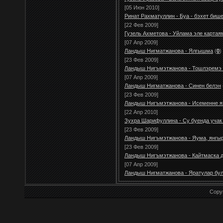
[05 Июн 2010]
Ринат Рахматуллин - Буа - бэхет биш
[22 Фев 2009]
Гузель Ахметова - Уйлама эле картая
[07 Апр 2009]
Ландыш Нигматжанова - Ялгышма
(
0
)
[23 Фев 2009]
Ландыш Нигъмэтжанова - Тошлэремэ
[07 Апр 2009]
Ландыш Нигматжанова - Синен белэн
[23 Фев 2009]
Ландыш Нигъмэтжанова - Исеменне я
[22 Апр 2010]
Зухра Шарифуллина - Су буенда учак
[23 Фев 2009]
Ландыш Нигъмэтжанова - Яума, янгы
[23 Фев 2009]
Ландыш Нигъмэтжанова - Кайтмаска д
[07 Апр 2009]
Ландыш Нигматжанова - Яратулар бу
Copy