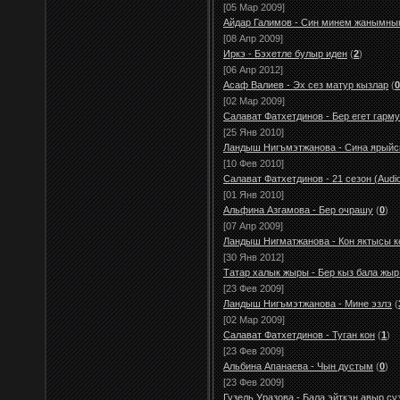
[05 Мар 2009]
Айдар Галимов - Син минем жанымны
[08 Апр 2009]
Иркэ - Бэхетле булыр иден
(
2
)
[06 Апр 2012]
Асаф Валиев - Эх сез матур кызлар
(
0
[02 Мар 2009]
Салават Фатхетдинов - Бер егет гарм
[25 Янв 2010]
Ландыш Нигъмэтжанова - Сина ярыйс
[10 Фев 2010]
Салават Фатхетдинов - 21 сезон (Audi
[01 Янв 2010]
Альфина Азгамова - Бер очрашу
(
0
)
[07 Апр 2009]
Ландыш Нигматжанова - Кон яктысы к
[30 Янв 2012]
Татар халык жыры - Бер кыз бала жыр
[23 Фев 2009]
Ландыш Нигъмэтжанова - Мине эзлэ
(
[02 Мар 2009]
Салават Фатхетдинов - Туган кон
(
1
)
[23 Фев 2009]
Альбина Апанаева - Чын дустым
(
0
)
[23 Фев 2009]
Гузель Уразова - Бала эйткэн авыр су