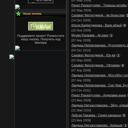
[07 Мар 2009]
Ринат Рахматуллин - Тормыш китабы
[02 Мар 2009]
Наша кнопка
Салават Фатхетдинов - Ак болытлар
(
[14 Окт 2009]
Илсоя Бадретдинова - Вали абзый
(
0
)
[15 Ноя 2009]
Мунир Рахмаев - Ак каен
(
1
)
Поддержите проект! Разместите
нашу кнопку. Получить код
[07 Апр 2009]
баннера
Ландыш Нигматжанова - Кузлэремдэ 
[04 Окт 2010]
Салават Фатхетдинов - Юк,юк
(
1
)
[02 Мар 2009]
Салават Фатхетдинов - Уфтанма
(
4
)
[07 Апр 2009]
Ландыш Нигматжанова - Мэхэббэт го
[07 Апр 2009]
Ландыш Нигматжанова - Син (feat. Бу
[24 Сен 2011]
Ринат Рахматуллин - Алдалама мине
(
[23 Фев 2009]
Ландыш Нигъмэтжанова - Эйдэ, елмай
[31 Май 2010]
Лейсан Гимаева - Синен карашын
(
0
)
[23 Фев 2009]
Ландыш Нигъмэтжанова - Кояшым
(
1
)