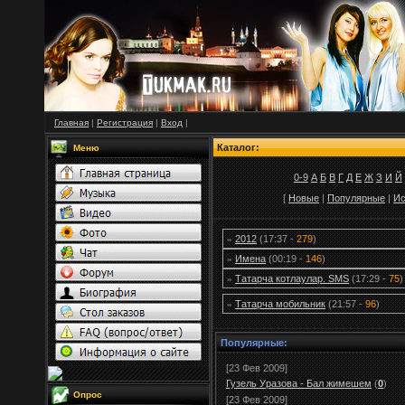
Главная
|
Регистрация
|
Вход
|
Каталог:
Меню
0-9
А
Б
В
Г
Д
Е
Ж
З
И
Й
[
Новые
|
Популярные
|
Ис
2012
(17:37 -
279
)
»
Имена
(00:19 -
146
)
»
Татарча котлаулар. SMS
(17:29 -
75
)
»
Татарча мобильник
(21:57 -
96
)
»
Популярные:
[23 Фев 2009]
Гузель Уразова - Бал жимешем
(
0
)
Опрос
[23 Фев 2009]