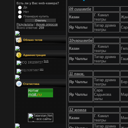
Есть ли у Вас web-камера?
Да
09 сишәмбе
Нет
Г. Камал
Планирую купить
Казан
Җан
театры
Результаты
|
Архив опросов
Татар драма
Яр Чаллы
Сар
Всего ответов:
259
театры
Облако тегов
10чәршәмбе
Г. Камал
Казан
Гөл
театры
Администрация
Татар драма
Яр Чаллы
Гаш
театры
Stifi
NFS
11 пәнҗ.
Татар драма
Яр Чаллы
Бер
театры
Статистика
Сара
Яр Чаллы
Садыкова
Мар
залы
12 җомга
Г. Камал
Казан
Мәх
театры
Татар драма