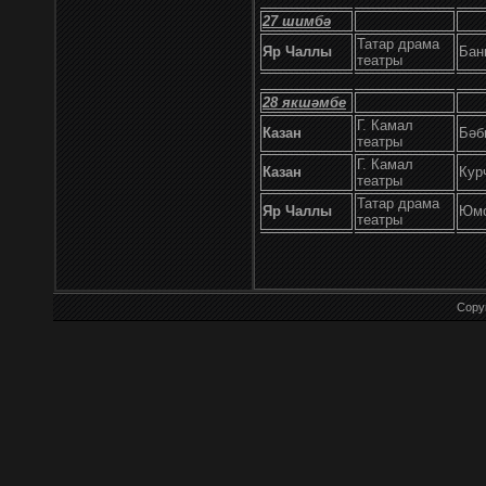
27 шимбә
Татар драма
Яр Чаллы
Бан
театры
28
якшәмбе
Г. Камал
Казан
Бәб
театры
Г. Камал
Казан
Кур
театры
Татар драма
Яр Чаллы
Юмо
театры
Copy