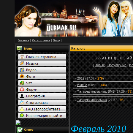
Главная
|
Регистрация
|
Вход
|
Каталог:
Меню
0-9
А
Б
В
Г
Д
Е
Ж
З
И
Й
[
Новые
|
Популярные
|
Ис
2012
(17:37 -
279
)
»
Имена
(00:19 -
146
)
»
Татарча котлаулар. SMS
(17:29 -
75
)
»
Татарча мобильник
(21:57 -
96
)
»
Февраль 2010
Опрос