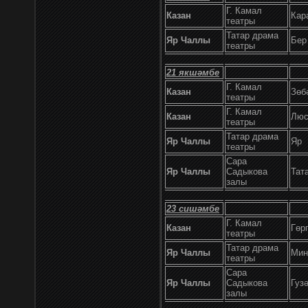
Г. Камал
Казан
Кар
театры
Татар драма
Яр Чаллы
Бер
театры
21
якшәмбе
Г. Камал
Казан
Зөб
театры
Г. Камал
Казан
Люс
театры
Татар драма
Яр Чаллы
Яр
театры
Сара
Яр Чаллы
Садыкова
Тат
залы
23
сишәмбе
Г. Камал
Казан
Гөр
театры
Татар драма
Яр Чаллы
Мин
театры
Сара
Яр Чаллы
Садыкова
Гуз
залы