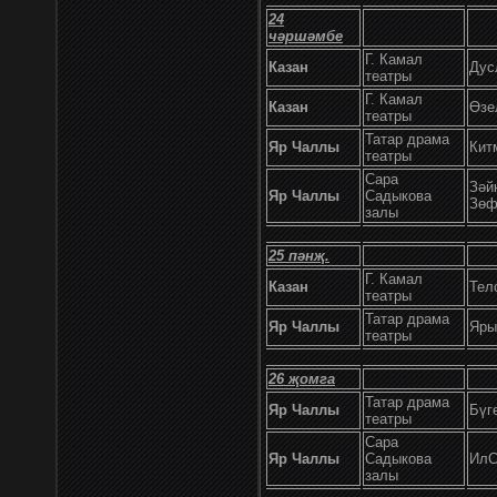
24
чәршәмбе
Г. Камал
Казан
Дус
театры
Г. Камал
Казан
Өзе
театры
Татар драма
Яр Чаллы
Кит
театры
Сара
Зәй
Яр Чаллы
Садыкова
Зөф
залы
25
пәнҗ.
Г. Камал
Казан
Тел
театры
Татар драма
Яр Чаллы
Яры
театры
26
җомга
Татар драма
Яр Чаллы
Бүг
театры
Сара
Яр Чаллы
Садыкова
Ил
залы