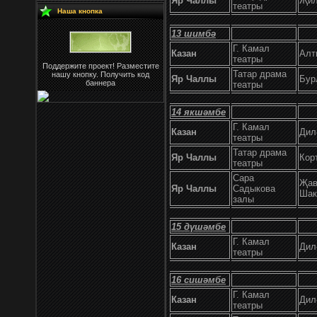
Яр Чаллы
Җил
театры
Наша кнопка
13 шимбә
Г. Камал
Казан
Алт
театры
Поддержите проект! Разместите
Татар драма
нашу кнопку. Получить код
Яр Чаллы
Бур
баннера
театры
14 якшәмбе
Г. Камал
Казан
Дил
театры
Татар драма
Яр Чаллы
Кор
театры
Сара
Җав
Яр Чаллы
Садыкова
Шак
залы
15 дүшәмбе
Г. Камал
Казан
Дил
театры
16
сишәмбе
Г. Камал
Казан
Дил
театры