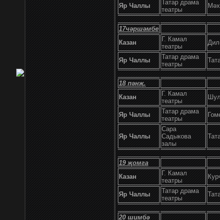
Татар драма
Яр Чаллы
Мәх
театры
17чәршәмбе
Г. Камал
Казан
Дил
театры
Татар драма
Яр Чаллы
Тат
театры
18 пәнҗ.
Г. Камал
Казан
Шул
театры
Татар драма
Яр Чаллы
Гом
театры
Сара
Яр Чаллы
Садыкова
Тат
залы
19 җомга
Г. Камал
Казан
Кур
театры
Татар драма
Яр Чаллы
Тат
театры
20 шимбә