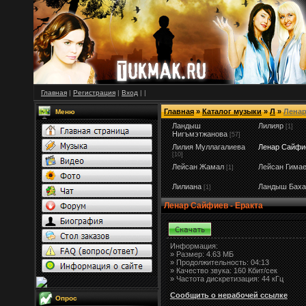
Главная
|
Регистрация
|
Вход
|
|
Главная
»
Каталог музыки
»
Л
»
Лена
Меню
Ландыш
Лилияр
[1]
Нигъмэтжанова
[57]
Лилия Муллагалиева
Ленар Сайфи
[10]
Лейсан Жамал
Лейсан Гима
[1]
Лилиана
Ландыш Баха
[1]
Ленар Сайфиев - Еракта
Информация:
»
Размер:
4.63 МБ
» Продолжительность: 04:13
» Качество звука: 160 Кбит/сек
» Частота дискретизация: 44 кГц
Сообщить о нерабочей ссылке
Опрос