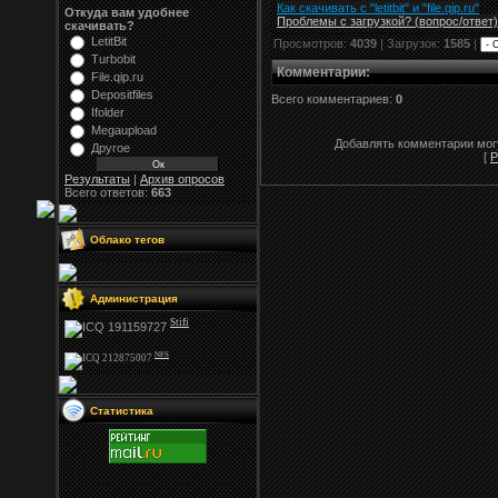
Как скачивать с "letitbit"
и
"
file.qip.ru
"
Откуда вам удобнее
Проблемы с загрузкой? (вопрос
/
ответ)
скачивать?
LetitBit
Просмотров:
4039
| Загрузок:
1585
|
Turbobit
Комментарии
:
File.qip.ru
Depositfiles
Всего комментариев:
0
Ifolder
Megaupload
Добавлять комментарии могу
Другое
[
Р
Результаты
|
Архив опросов
Всего ответов:
663
Облако тегов
Администрация
Stifi
NFS
Статистика