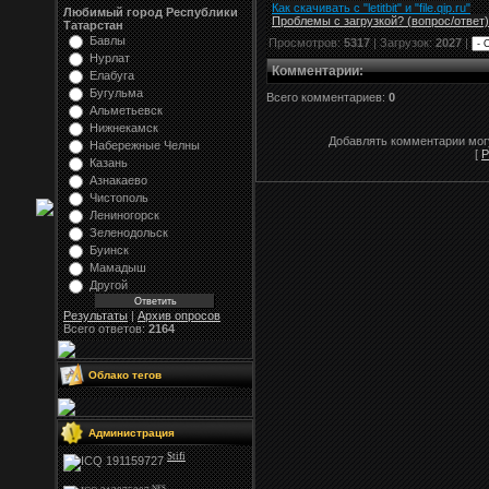
Как скачивать с "letitbit"
и
"
file.qip.ru
"
Любимый город Республики
Проблемы с загрузкой? (вопрос
/
ответ)
Татарстан
Бавлы
Просмотров:
5317
| Загрузок:
2027
|
Нурлат
Комментарии
:
Елабуга
Бугульма
Всего комментариев:
0
Альметьевск
Нижнекамск
Добавлять комментарии могу
Набережные Челны
[
Р
Казань
Азнакаево
Чистополь
Лениногорск
Зеленодольск
Буинск
Мамадыш
Другой
Результаты
|
Архив опросов
Всего ответов:
2164
Облако тегов
Администрация
Stifi
NFS