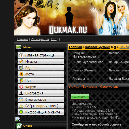
Главная
|
Регистрация
|
Вход
|
|
Главная
»
Каталог музыки
»
Л
»
Лейса
Меню
Ландыш
Лилияр
[1]
Нигъмэтжанова
[57]
Лилия Муллагалиева
Ленар Сайфи
[10]
Лейсан Жамал
Лейсан Гима
[1]
Лилиана
Ландыш Баха
[1]
Лейсан Таишева - Сою котэм
Информация:
»
Размер:
3.47 МБ
» Продолжительность: 03:45
» Качество звука: 128 Кбит/сек
» Частота дискретизация: 44 кГц
Сообщить о нерабочей ссылке
Опрос