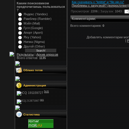
Как скачивать с "letitbit"
и
"
file.qip.ru
"
Каким поисковиком
Проблемы с загрузкой? (вопрос
/
ответ)
предпочитаешь пользоваться
?
Просмотров:
2206
| Загрузок:
1043
|
Яндекс (Yandex)
Комментарии
:
Рамблер (Rambler)
Мэйл (Mail)
Всего комментариев:
0
Гугл (Google)
Апорт (Aport)
Яху (Yahoo)
Добавлять комментарии могу
[
Р
Нигма (Nigma)
Другой (Other)
Результаты
|
Архив опросов
Всего ответов:
1135
Облако тегов
Администрация
Stifi
NFS
Статистика