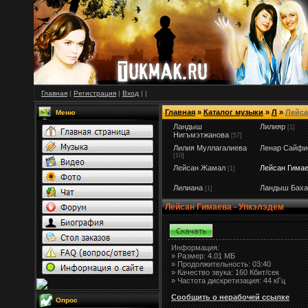
Главная
|
Регистрация
|
Вход
|
|
Главная
»
Каталог музыки
»
Л
»
Лейса
Меню
Ландыш
Лилияр
[1]
Нигъмэтжанова
[57]
Лилия Муллагалиева
Ленар Сайфи
[10]
Лейсан Жамал
Лейсан Гима
[1]
Лилиана
Ландыш Баха
[1]
Лейсан Гимаева - Упкэлэдем
Информация:
»
Размер:
4.01 МБ
» Продолжительность: 03:40
» Качество звука: 160 Кбит/сек
» Частота дискретизация: 44 кГц
Сообщить о нерабочей ссылке
Опрос