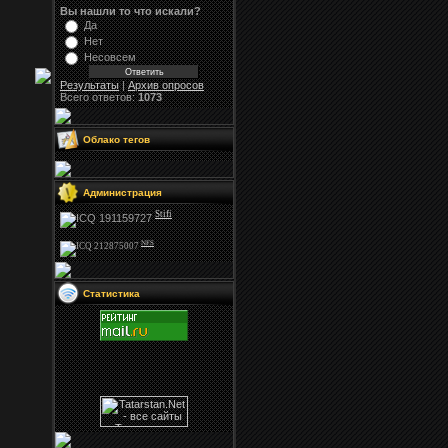
Вы нашли то что искали?
Да
Нет
Несовсем
Результаты
|
Архив опросов
Всего ответов:
1073
Облако тегов
Администрация
Stifi
NFS
Статистика