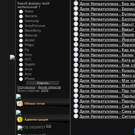
Какой фирмы твой
Диля Нигматуллина - Бер ж
мобильный ?
Диля Нигматуллина - Беренч
Nokia
Диля Нигматуллина - Булмас
Siemens
Диля Нигматуллина - Бэллур
Samsung
Диля Нигматуллина - Вакыт 
SonyEricsson
Диля Нигматуллина - Вакыт 
BlackBerry
Диля Нигматуллина - Йәшәр 
Motorola
Диля Нигматуллина - Йорэге
Alcatel
Диля Нигматуллина - Йорэге
Philips
Диля Нигматуллина - Кар ва
Fly
Sony
Диля Нигматуллина - Килен 
HTC
Диля Нигматуллина - Китә а
Sagem
Диля Нигматуллина - Ком сэг
Asus
Диля Нигматуллина - Кышкы
Acer
Диля Нигматуллина - Менэ 
iPhone
Диля Нигматуллина - Мэк чэч
Диля Нигматуллина - Мэхэбб
Результаты
|
Архив опросов
Диля Нигматуллина - Пар туг
Всего ответов:
2433
Диля Нигматуллина - Парлы
Диля Нигматуллина - Парлыл
Облако тегов
Диля Нигматуллина - Син бу
Диля Нигматуллина - Сине о
Диля Нигматуллина - Ситтән
Администрация
Stifi
NFS