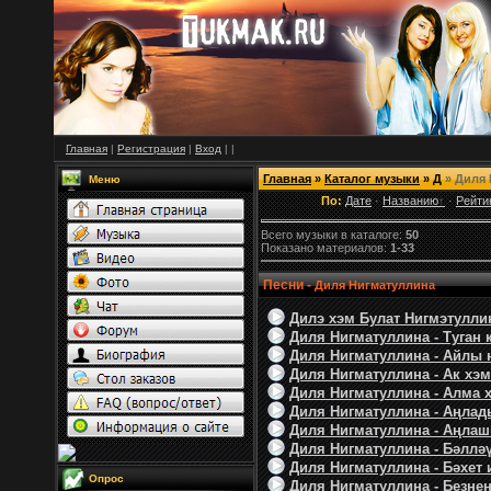
Главная
|
Регистрация
|
Вход
|
|
Главная
»
Каталог музыки
»
Д
» Диля 
Меню
По:
Дате
·
Названию
·
Рейти
Всего музыки в каталоге:
50
Показано материалов:
1-33
Песни -
Диля Нигматуллина
Дилэ хэм Булат Нигмэтуллин
Диля Нигматуллина - Туган ко
Диля Нигматуллина - Айлы 
Диля Нигматуллина - Ак хэм 
Диля Нигматуллина - Алма х
Диля Нигматуллина - Аңлад
Диля Нигматуллина - Аңлашы
Диля Нигматуллина - Бәлләү
Диля Нигматуллина - Бәхет и
Опрос
Диля Нигматуллина - Безнен