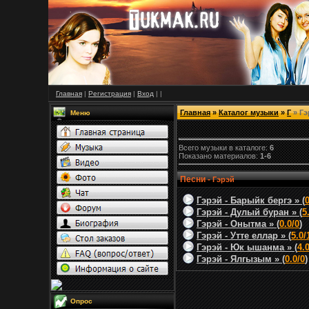
Главная
|
Регистрация
|
Вход
|
|
Главная
»
Каталог музыки
»
Г
» Гэ
Меню
Всего музыки в каталоге:
6
Показано материалов:
1-6
Песни -
Гэрэй
Гэрэй - Барыйк бергэ » (
0
Гэрэй - Дулый буран » (
5
Гэрэй - Онытма » (
0.0/0
)
Гэрэй - Утте еллар » (
5.0/
Гэрэй - Юк ышанма » (
4.
Гэрэй - Ялгызым » (
0.0/0
)
Опрос