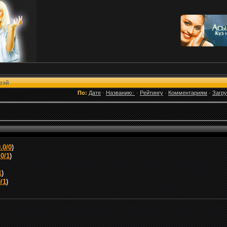
рэй
По:
Дате
·
Названию
·
Рейтингу
·
Комментариям
·
Загр
.0/0
)
.0/1
)
1
)
0/1
)