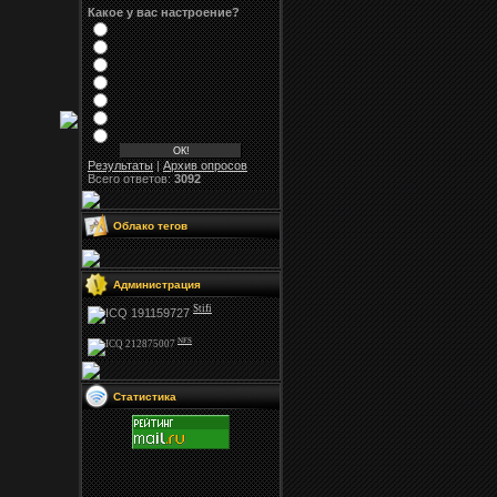
Какое у вас настроение?
Результаты
|
Архив опросов
Всего ответов:
3092
Облако тегов
Администрация
Stifi
NFS
Статистика