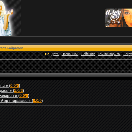
улат Байрамов
По:
Дате
·
Названию
·
Рейтингу
·
Комментариям
·
Загр
ы » (
0.0/0
)
умер » (
5.0/3
)
злэрен » (
0.0/0
)
йорт тэрэзэсе » (
0.0/0
)