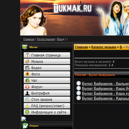
Главная
|
Регистрация
|
Вход
|
|
Главная
»
Каталог музыки
»
Б
» Б
Меню
Всего музыки в каталоге:
4
Показано материалов:
1-4
Песни -
Булат Байрамов
Булат Байрамов - Балыкч
Булат Байрамов - Кара б
Булат Байрамов - Кара ку
Булат Байрамов - Каршы 
Опрос