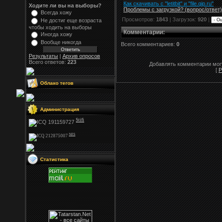
Как скачивать с "letitbit"
и
"
file.qip.ru
"
Ходите ли вы на выборы?
Проблемы с загрузкой? (вопрос
/
ответ)
Всегда хожу
Просмотров:
1843
| Загрузок:
920
|
Не достиг еще возраста
чтобы ходить на выборы
Комментарии
:
Иногда хожу
Вообще никогда
Всего комментариев:
0
Результаты
|
Архив опросов
Всего ответов:
223
Добавлять комментарии могу
[
Р
Облако тегов
Администрация
Stifi
NFS
Статистика