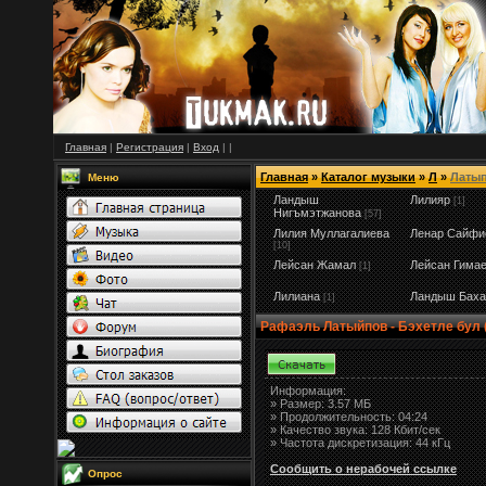
Главная
|
Регистрация
|
Вход
|
|
Главная
»
Каталог музыки
»
Л
»
Латы
Меню
Ландыш
Лилияр
[1]
Нигъмэтжанова
[57]
Лилия Муллагалиева
Ленар Сайфи
[10]
Лейсан Жамал
Лейсан Гима
[1]
Лилиана
Ландыш Баха
[1]
Рафаэль Латыйпов - Бэхетле бул (
Информация:
»
Размер:
3.57 МБ
» Продолжительность: 04:24
» Качество звука: 128 Кбит/сек
» Частота дискретизация: 44 кГц
Сообщить о нерабочей ссылке
Опрос