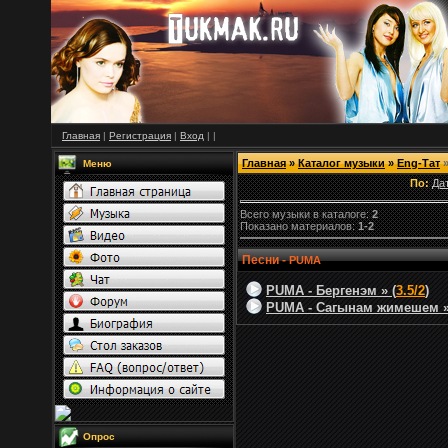
Главная
|
Регистрация
|
Вход
|
|
Главная
»
Каталог музыки
»
Eng-Тат
»
Меню
По:
Да
Всего музыки в каталоге:
2
Показано материалов:
1-2
Песни -
PUMA
PUMA - Бергенэм » (
3.5/2
)
PUMA - Сагынам жимешем »
Опрос