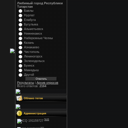
Любимый город Республики
Татарстан
Бавлы
Нурлат
Елабуга
Бугульма
Альметьевск
Нижнекамск
Набережные Челны
Казань
Азнакаево
Чистополь
Лениногорск
Зеленодольск
Буинск
Мамадыш
Другой
Результаты
|
Архив опросов
Всего ответов:
2164
Облако тегов
Администрация
Stifi
NFS