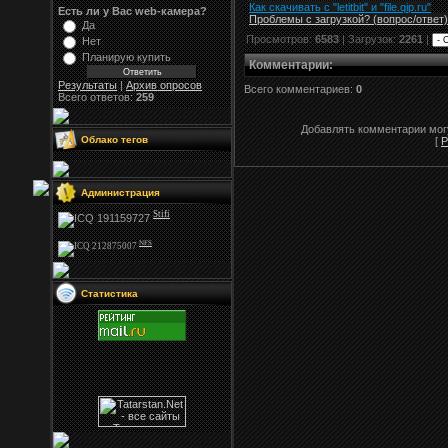
Как скачивать с "letitbit"
и
"
file.qip.ru
"
Есть ли у Вас web-камера?
Проблемы с загрузкой? (вопрос
/
ответ)
Да
Просмотров:
6583
| Загрузок:
2261
|
Нет
Планирую купить
Комментарии
:
Результаты
|
Архив опросов
Всего комментариев:
0
Всего ответов:
259
Добавлять комментарии могу
Облако тегов
[
Р
Администрация
Stifi
NFS
Статистика