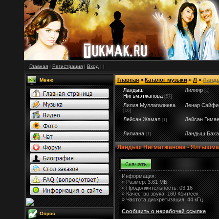
Главная
|
Регистрация
|
Вход
|
|
Главная
»
Каталог музыки
»
Л
»
Ланд
Меню
Ландыш
Лилияр
[1]
Нигъмэтжанова
[57]
Лилия Муллагалиева
Ленар Сайфи
[10]
Лейсан Жамал
Лейсан Гима
[1]
Лилиана
Ландыш Баха
[1]
Ландыш Нигматжанова - Ялгышма
Информация:
»
Размер:
3.61 МБ
» Продолжительность: 03:16
» Качество звука: 160 Кбит/сек
» Частота дискретизация: 44 кГц
Сообщить о нерабочей ссылке
Опрос