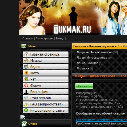
Главная
|
Регистрация
|
Вход
|
|
Главная
»
Каталог музыки
»
Л
»
Ла
Меню
Ландыш Нигъмэтжанова
[57]
Лилия Муллагалиева
[10]
Лейсан Жамал
[1]
Лилиана
[1]
Ландыш Нигъмэтжанова - Кара
Информация:
»
Размер:
4.36 Mb
» Продолжительность: 03:09
» Качество звука: 192 Кбит/сек
» Частота дискретизация: 44 кГц
Сообщить о нерабочей ссылке
Как скачивать с "letitbit"
и
"
file.qip.ru
Проблемы с загрузкой? (вопрос
/
от
Опрос