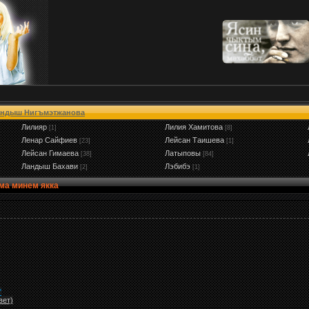
ндыш Нигъмэтжанова
Лилияр
Лилия Хамитова
[1]
[8]
Ленар Сайфиев
Лейсан Таишева
[23]
[1]
Лейсан Гимаева
Латыповы
[38]
[84]
Ландыш Бахави
Лэбибэ
[2]
[1]
ма минем якка
"
вет)