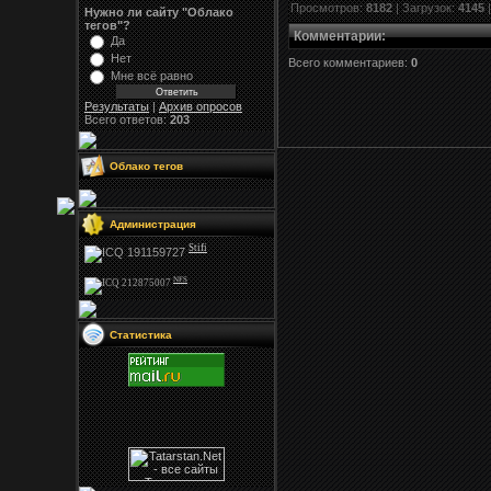
Просмотров:
8182
| Загрузок:
4145
Нужно ли сайту "Облако
тегов"?
Комментарии
:
Да
Нет
Всего комментариев:
0
Мне всё равно
Результаты
|
Архив опросов
Всего ответов:
203
Облако тегов
Администрация
Stifi
NFS
Статистика