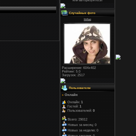
или авторизуйтесь!
Случайные фото
Ittifaq
Расширение
: 604x402
Рейтинг:
5.0
Загрузок
: 2517
Пользователи
Онлайн
»
Онлайн:
1
Гостей:
1
Пользователей:
0
Всего: 29012
Новых за месяц: 0
Новых за неделю: 0
Новых сегодня: 0