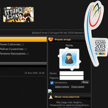
Доброй ночи | Сегодня 08 Авг 2026
Время
07:07
Форма входа
Лилия Сибгатова
[2]
Гость
Лейсан Сунагатова
[3]
Лилиана Ирназарова
[2]
23 Фев 2009, 16:26
Логин:
Пароль:
запомнить
Забыл пароль
·
Регистрация
Меню пользователя
Мы рады вас видеть.
Пожалуйста зарегистрируйтесь