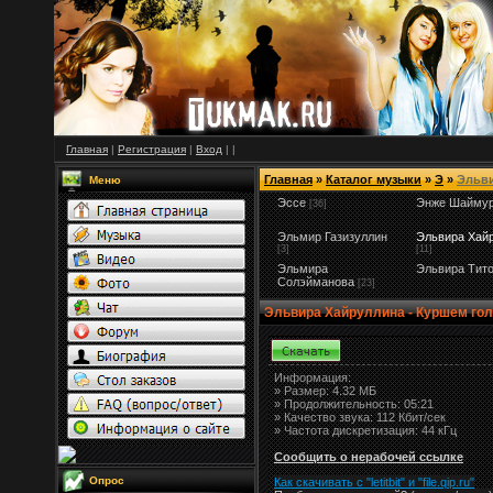
Главная
|
Регистрация
|
Вход
|
|
Главная
»
Каталог музыки
»
Э
»
Эльв
Меню
Эссе
Энже Шаймур
[36]
Эльмир Газизуллин
Эльвира Хай
[3]
[11]
Эльмира
Эльвира Тит
Солэйманова
[23]
Эльвира Хайруллина - Куршем го
Информация:
»
Размер:
4.32 МБ
» Продолжительность: 05:21
» Качество звука: 112 Кбит/сек
» Частота дискретизация: 44 кГц
Сообщить о нерабочей ссылке
Опрос
Как скачивать с "letitbit"
и
"
file.qip.ru
"