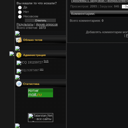
Проблемы с загрузкой? (вопрос
/
ответ)
Вы нашли то что искали?
Просмотров:
2093
| Загрузок:
845
|
Да
Нет
Комментарии
:
Несовсем
Всего комментариев:
0
Результаты
|
Архив опросов
Всего ответов:
1073
Добавлять комментарии могу
[
Р
Облако тегов
Администрация
Stifi
NFS
Статистика