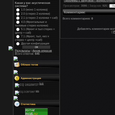
Проблемы с загрузкой? (вопрос
/
ответ)
Какая у вас акустическая
Просмотров:
3086
| Загрузок:
925
|
система?
1.0 (моно 1 колонка)
Комментарии
:
2.0 (стерео 2 колонки)
2.1 (стерео 2 колонки + саб)
Всего комментариев:
0
4.0 (Фронтальные и
тыловые стерео колонки)
Добавлять комментарии могу
5.1 (Фронт и тыл стерео +
[
Р
центр + саб)
7.1 (Фронт, тыл, низ.ч
стерео + центр +саб)
Другая конфигурация
Результаты
|
Архив опросов
Всего ответов:
645
Облако тегов
Администрация
Stifi
NFS
Статистика