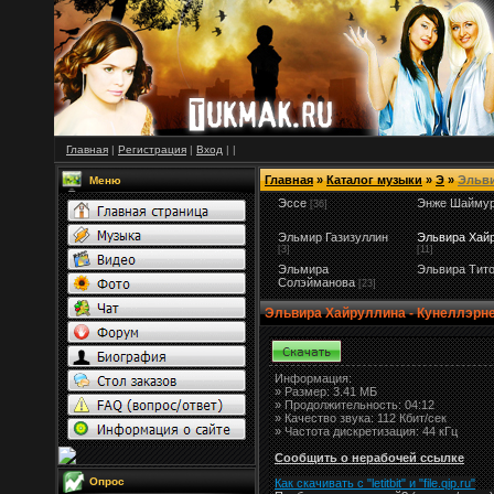
Главная
|
Регистрация
|
Вход
|
|
Главная
»
Каталог музыки
»
Э
»
Эльв
Меню
Эссе
Энже Шаймур
[36]
Эльмир Газизуллин
Эльвира Хай
[3]
[11]
Эльмира
Эльвира Тит
Солэйманова
[23]
Эльвира Хайруллина - Кунеллэрн
Информация:
»
Размер:
3.41 МБ
» Продолжительность: 04:12
» Качество звука: 112 Кбит/сек
» Частота дискретизация: 44 кГц
Сообщить о нерабочей ссылке
Опрос
Как скачивать с "letitbit"
и
"
file.qip.ru
"