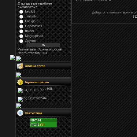
Всего комментариев:
0
Откуда вам удобнее
скачивать?
LetitBit
Добавлять комментарии могу
[
Р
Turbobit
File.qip.ru
Depositfiles
Ifolder
Megaupload
Другое
Результаты
|
Архив опросов
Всего ответов:
663
Облако тегов
Администрация
Stifi
NFS
Статистика