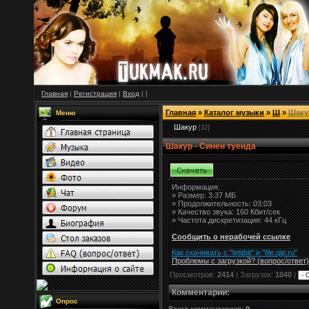
Главная
|
Регистрация
|
Вход
|
|
Главная
»
Каталог музыки
»
Ш
»
Шаку
Меню
Шакур
[32]
Шакур - Синен туенда
Информация:
»
Размер:
3.37 МБ
» Продолжительность: 03:03
» Качество звука: 160 Кбит/сек
» Частота дискретизация: 44 кГц
Сообщить о нерабочей ссылке
Как скачивать с "letitbit"
и
"
file.qip.ru
"
Проблемы с загрузкой? (вопрос
/
ответ)
Просмотров:
2414
| Загрузок:
1040
|
Комментарии
:
Опрос