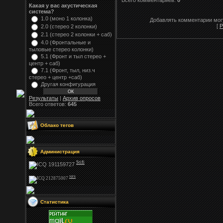
Всего комментариев:
0
Какая у вас акустическая
система?
1.0 (моно 1 колонка)
Добавлять комментарии могу
[
Р
2.0 (стерео 2 колонки)
2.1 (стерео 2 колонки + саб)
4.0 (Фронтальные и
тыловые стерео колонки)
5.1 (Фронт и тыл стерео +
центр + саб)
7.1 (Фронт, тыл, низ.ч
стерео + центр +саб)
Другая конфигурация
Результаты
|
Архив опросов
Всего ответов:
645
Облако тегов
Администрация
Stifi
NFS
Статистика