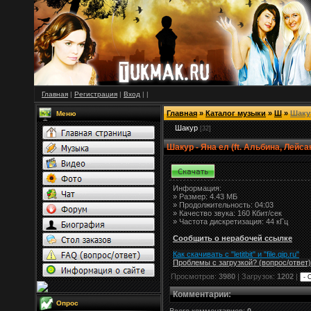
Главная
|
Регистрация
|
Вход
|
|
Главная
»
Каталог музыки
»
Ш
»
Шаку
Меню
Шакур
[32]
Шакур - Яна ел (ft. Альбина, Лейса
Информация:
»
Размер:
4.43 МБ
» Продолжительность: 04:03
» Качество звука: 160 Кбит/сек
» Частота дискретизация: 44 кГц
Сообщить о нерабочей ссылке
Как скачивать с "letitbit"
и
"
file.qip.ru
"
Проблемы с загрузкой? (вопрос
/
ответ)
Просмотров:
3980
| Загрузок:
1202
|
Комментарии
:
Опрос