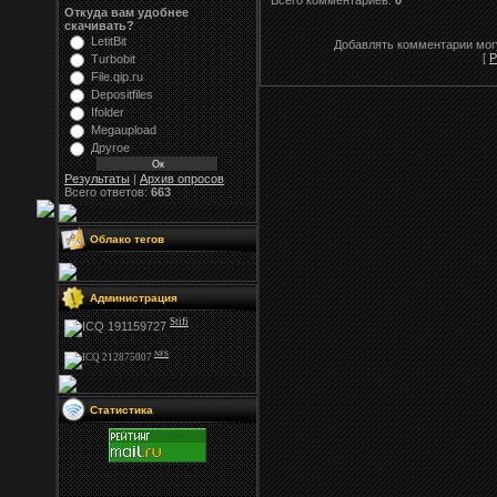
Всего комментариев:
0
Откуда вам удобнее
скачивать?
LetitBit
Добавлять комментарии могу
[
Р
Turbobit
File.qip.ru
Depositfiles
Ifolder
Megaupload
Другое
Результаты
|
Архив опросов
Всего ответов:
663
Облако тегов
Администрация
Stifi
NFS
Статистика