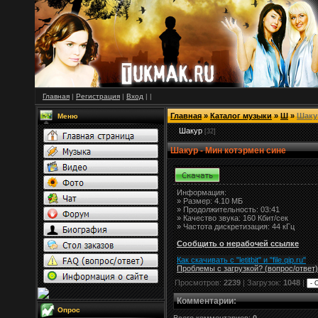
Главная
|
Регистрация
|
Вход
|
|
Главная
»
Каталог музыки
»
Ш
»
Шаку
Меню
Шакур
[32]
Шакур - Мин котэрмен сине
Информация:
»
Размер:
4.10 МБ
» Продолжительность: 03:41
» Качество звука: 160 Кбит/сек
» Частота дискретизация: 44 кГц
Сообщить о нерабочей ссылке
Как скачивать с "letitbit"
и
"
file.qip.ru
"
Проблемы с загрузкой? (вопрос
/
ответ)
Просмотров:
2239
| Загрузок:
1048
|
Комментарии
:
Опрос