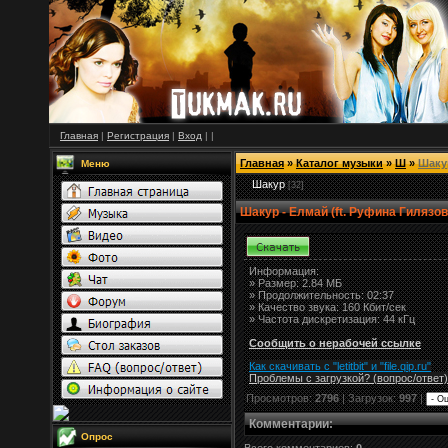
Главная
|
Регистрация
|
Вход
|
|
Главная
»
Каталог музыки
»
Ш
»
Шаку
Меню
Шакур
[32]
Шакур - Елмай (ft. Руфина Гилязов
Информация:
»
Размер:
2.84 МБ
» Продолжительность: 02:37
» Качество звука: 160 Кбит/сек
» Частота дискретизация: 44 кГц
Сообщить о нерабочей ссылке
Как скачивать с "letitbit"
и
"
file.qip.ru
"
Проблемы с загрузкой? (вопрос
/
ответ)
Просмотров:
2796
| Загрузок:
997
|
Комментарии
:
Опрос