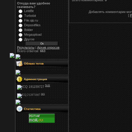
Всего комментариев:
0
Откуда вам удобнее
скачивать?
LetitBit
Добавлять комментарии могу
[
Р
Turbobit
File.qip.ru
Depositfiles
Ifolder
Megaupload
Другое
Результаты
|
Архив опросов
Всего ответов:
663
Облако тегов
Администрация
Stifi
NFS
Статистика