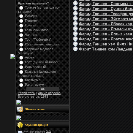
Яраткан ашамлык?
Фарид Таишев - Сонгысы » 
Токмач (суп лапша по-
Фарид Таишев - Сунгэн йолд
татарски)
Фарид Таишев - Телефон дэ
Губадия
Фарид Таишев - Эйтмэгез ми
Перемеч
Фарид Таишев - Ябалак кар 
Коймак
Фарид Таишев - Ягымлы жы
Казанский плов
Фарид Таишев - Ялгыз каен 
Чак-Чак
Фарид Таишев - Яратам юкс
Торт "Тюбетейка"
Фарид Таишев хэм Дилэ Ниг
Юка (тонкая лепешка)
Фэрит Таишев хэм Ландыш Н
Коврижка медовая
"каляпуш"
Айрэн
Корт (сушеный творог)
Гусь соленый
Казылык (домашняя
вяленая колбаса)
Бастырма
Рахат-лукум
Результаты
|
Архив опросов
Всего ответов:
1973
Облако тегов
Администрация
Stifi