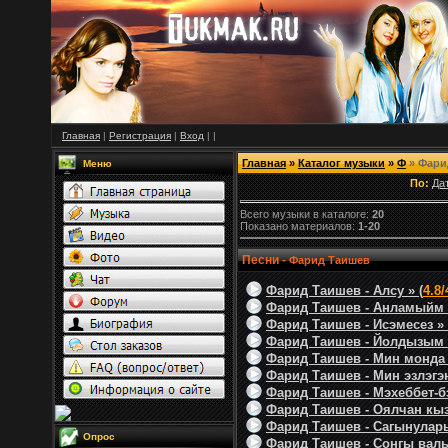
Главная
|
Регистрация
|
Вход
|
|
Главная
»
Каталог музыки
»
Ф
» Фари
Меню
По:
Да
Всего музыки в каталоге:
20
Показано материалов:
1-20
Песни -
Фарид Таишев
Фарид Таишев - Алсу » (
4.8/
Фарид Таишев - Анламыйм 
Фарид Таишев - Исэмесез » 
Фарид Таишев - Йолдызым 
Фарид Таишев - Мин монда 
Фарид Таишев - Мин эзлэгэн
Фарид Таишев - Мэхеббет-бэ
Фарид Таишев - Оялчан кыз 
Фарид Таишев - Сагынулары
Опрос
Фарид Таишев - Сонгы вальс