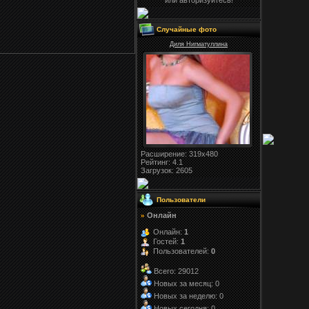
или авторизуйтесь!
Случайные фото
Диля Нигматуллина
Расширение
: 319x480
Рейтинг:
4.1
Загрузок
: 2605
Пользователи
Онлайн
»
Онлайн:
1
Гостей:
1
Пользователей:
0
Всего: 29012
Новых за месяц: 0
Новых за неделю: 0
Новых сегодня: 0