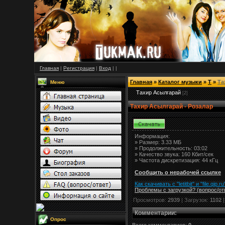
Главная
|
Регистрация
|
Вход
|
|
Главная
»
Каталог музыки
»
Т
»
Та
Меню
Тахир Асылгарай
[2]
Тахир Асылгарай - Розалар
Информация:
»
Размер:
3.33 МБ
» Продолжительность: 03:02
» Качество звука: 160 Кбит/сек
» Частота дискретизация: 44 кГц
Сообщить о нерабочей ссылке
Как скачивать с "letitbit"
и
"
file.qip.ru
Проблемы с загрузкой? (вопрос
/
от
Просмотров:
2939
| Загрузок:
1102
|
Комментарии
:
Опрос