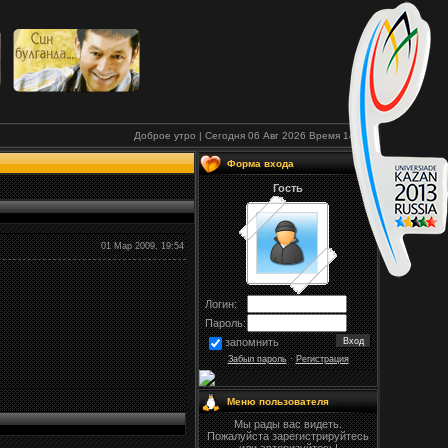
Доброе утро | Сегодня 06 Авг 2026
Время
14:29
Форма входа
Гость
01 Мар 2009, 19:54
Логин:
Пароль:
запомнить
Забыл пароль
·
Регистрация
Меню пользователя
Мы рады вас видеть.
Пожалуйста зарегистрируйтесь