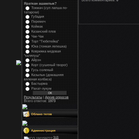
Всего комментариев:
0
Яраткан ашамлык?
Токмач (суп лапша по-
татарски)
Губадия
Перемеч
Коймак
Казанский плов
Чак-Чак
Торт "Тюбетейка"
Юка (тонкая лепешка)
Коврижка медовая
"каляпуш"
Айрэн
Корт (сушеный творог)
Гусь соленый
Казылык (домашняя
вяленая колбаса)
Бастырма
Рахат-лукум
Результаты
|
Архив опросов
Всего ответов:
1973
Облако тегов
Администрация
Stifi