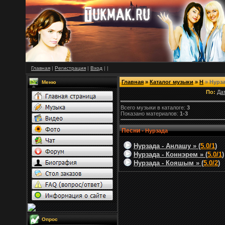
Главная
|
Регистрация
|
Вход
|
|
Главная
»
Каталог музыки
»
Н
» Нурз
Меню
По:
Да
Всего музыки в каталоге:
3
Показано материалов:
1-3
Песни -
Нурзада
Нурзада - Анлашу » (
5.0/1
)
Нурзада - Коннэрем » (
5.0/1
)
Нурзада - Кояшым » (
5.0/2
)
Опрос