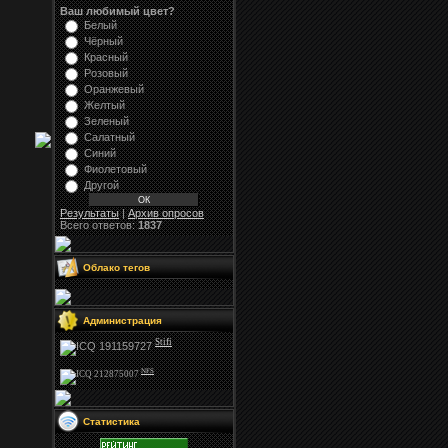
Ваш любимый цвет?
Белый
Чёрный
Красный
Розовый
Оранжевый
Желтый
Зеленый
Салатный
Синий
Фиолетовый
Другой
Результаты
|
Архив опросов
Всего ответов:
1837
Облако тегов
Администрация
Stifi
NFS
Статистика