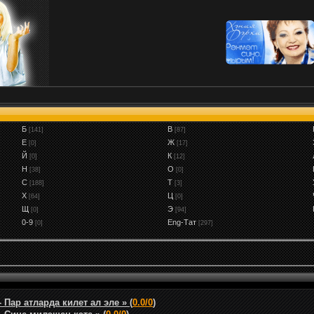
Б
В
[141]
[87]
Е
Ж
[0]
[17]
Й
К
[0]
[12]
Н
О
[38]
[0]
С
Т
[188]
[3]
Х
Ц
[64]
[0]
Щ
Э
[0]
[94]
0-9
Eng-Тат
[0]
[297]
Пар атларда килет ал эле » (
0.0/0
)