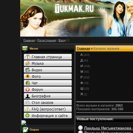
Главная
|
Регистрация
|
Вход
|
|
Главная
»
Каталог музыки
Меню
А
[403]
Д
[82]
И
[434]
М
[30]
Р
[202]
Ф
[70]
Ш
[33]
Я
[1]
Всего музыки в каталоге:
2963
Показано материалов:
101-150
Новые поступления:
Ландыш Нигъметжанова - 
Опрос