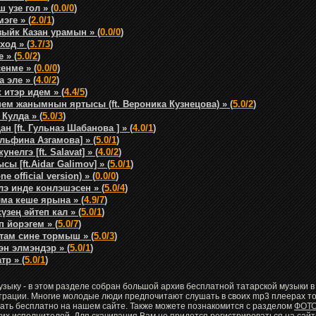
 узе гол » (
0.0/0
)
эге » (
2.0/1
)
зыйк Казан урамын » (
0.0/0
)
ход » (
3.7/3
)
 » (
5.0/2
)
енме » (
0.0/0
)
 эле » (
4.0/2
)
 итэр идем » (
4.4/5
)
ем жанымнын яртысы (ft. Вероника Кузнецова) » (
5.0/2
)
 Кулда » (
5.0/3
)
ан [ft. Гульназ Шабанова ] » (
4.0/1
)
 Альфина Азгамова] » (
5.0/1
)
унелгэ [ft. Salavat] » (
4.0/2
)
ы [ft.Aidar Galimov] » (
5.0/1
)
e official version) » (
0.0/0
)
лэ инде конлэшэсен » (
5.0/4
)
ма кеше ярына » (
4.9/7
)
үзең әйтеп кал » (
5.0/1
)
 йорэгем » (
5.0/7
)
там сине тормыш » (
5.0/3
)
эн элмэндэр » (
5.0/1
)
тр » (
5.0/1
)
узыку - в этом разделе собран большой архив бесплатной татарской музыки
страции. Многие молодые люди предпочитают слушать в своих mp3 плеерах т
чать бесплатно на нашем сайте. Также можете познакомится с разделом
ФОТ
их исполнителей. Для скачивания Вам не придется регистрироваться на сайт