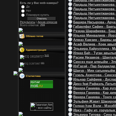
Ландыш Нигъметжанова -
Есть ли у Вас web-камера?
Ландыш Нигъметжанова -
Да
Ландыш Нигъметжанова -
Нет
Ландыш Нигъметжанова - 
Планирую купить
Ландыш Нигъметжанова - 
Башира Насырова - Арча 
Результаты
|
Архив опросов
Всего ответов:
259
Габделфат Сафин - Баегы
Резеда Шарафиева - Баш 
Ильназ Минвалиев - Йорэ
Облако тегов
Алмаз Хамзин - Баржы а
Асаф Валиев - Коек авы
Эльвира Хайруллина - М
Администрация
Илназ Баh - Туган авылы
Stifi
Расим Низамов - Шанталы
Синсез яши алмыйм - Элм
NFS
ИлГэрэй - Пар балдаклар 
Шакур - Мин сагынмыйм (f
Гузель Ахметова - Синсе
Статистика
Ильнар Сайфиев - Дуслар
Динэ feat Рафаэль Латып
Венера Ганиева - Кар яуга
Венера Ганиева - Кар дим
Венера Ганиева - Тонге с
Зульфия-Жэвит Шакировы
Голназ hэм Вэли - Мэхэб
Иркэ - Гафу ит, горурлык 
Эльвира Титова - Сина гы