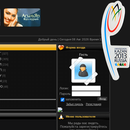
Добрый день | Сегодня 08 Авг 2026
Время
17:09
Форма входа
Г
[327]
Гость
З
[305]
Л
[234]
П
[0]
У
[0]
Ч
[23]
Ю
[48]
Логин:
Пароль:
запомнить
Забыл пароль
·
Регистрация
Меню пользователя
Мы рады вас видеть.
Пожалуйста зарегистрируйтесь