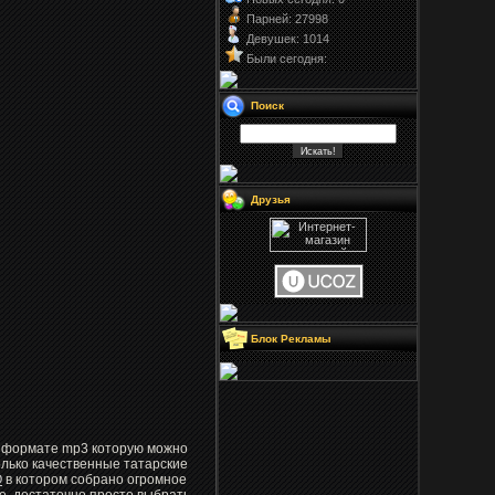
Парней: 27998
Девушек: 1014
Были сегодня:
Поиск
Друзья
Блок Рекламы
 в формате mp3 которую можно
олько качественные татарские
О
в котором собрано огромное
е, достаточно просто выбрать