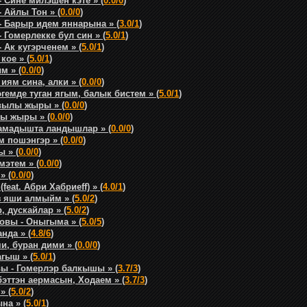
 Сине милэшен кэте » (
0.0/0
)
 Айлы Тон » (
0.0/0
)
 Барыр идем яннарына » (
3.0/1
)
Гомерлекке бул син » (
5.0/1
)
Ак кугэрченем » (
5.0/1
)
кое » (
5.0/1
)
м » (
0.0/0
)
иям сина, алки » (
0.0/0
)
гемде туган ягым, балык бистем » (
5.0/1
)
вылы жыры » (
0.0/0
)
лы жыры » (
0.0/0
)
амадышта ландышлар » (
0.0/0
)
м пошэнгэр » (
0.0/0
)
 » (
0.0/0
)
этем » (
0.0/0
)
» (
0.0/0
)
eat. Абри Хабриеff) » (
4.0/1
)
з яши алмыйм » (
5.0/2
)
, дускайлар » (
5.0/2
)
овы - Оныгыма » (
5.0/5
)
нда » (
4.8/6
)
и, буран дими » (
0.0/0
)
агыш » (
5.0/1
)
 - Гомерлэр балкышы » (
3.7/3
)
бэттэн аермасын, Ходаем » (
3.7/3
)
» (
5.0/2
)
на » (
5.0/1
)