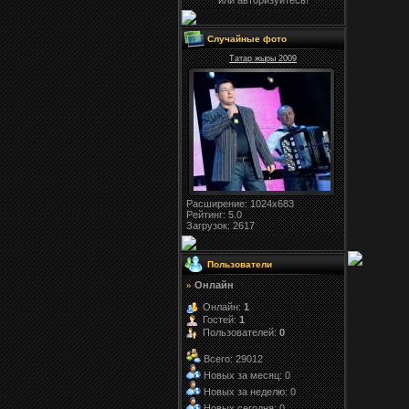
или авторизуйтесь!
Случайные фото
Татар жыры 2009
Расширение
: 1024x683
Рейтинг:
5.0
Загрузок
: 2617
Пользователи
Онлайн
»
Онлайн:
1
Гостей:
1
Пользователей:
0
Всего: 29012
Новых за месяц: 0
Новых за неделю: 0
Новых сегодня: 0