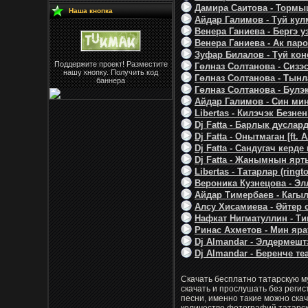
Дамира Саитова - Тормыш
Наша кнопка
Айдар Галимов - Туй кулм
Венера Ганиева - Бергэ у
Венера Ганиева - Ак паро
Зуфар Билалов - Туй коне
Поддержите проект! Разместите
Гөлназ Солтанова - Сизэс
нашу кнопку. Получить код
Гөлназ Солтанова - Тынла
баннера
Гөлназ Солтанова - Булэк
Айдар Галимов - Син мин
Libertas - Килэчэк Безнен
Dj Fatta - Барлык дуслард
Dj Fatta - Онытмаган [ft.
Dj Fatta - Сандугач керде к
Dj Fatta - Жанымнын яртыс
Libertas - Татарлар (rington
Вероника Кузнецова - Эл
Айдар Тимербаев - Кагыл
Алсу Хисамиева - Әйтер с
Нафкат Нигматуллин - Тип
Ринас Ахметов - Мин яра
Dj Almandar - Элдермешт
Dj Almandar - Беренче теа
Скачать бесплатно татарскую м
скачать и прослушать без реги
песни, именно такие можно ска
количество фотографий татарск