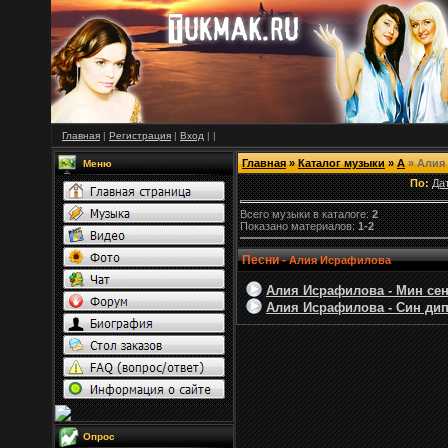
Главная
|
Регистрация
|
Вход
|
|
Главная
»
Каталог музыки
»
А
» Алия
Меню
По:
Да
Всего музыки в каталоге:
2
Показано материалов:
1-2
Песни -
Алия Исрафилова
Алия Исрафилова - Мин сене
Алия Исрафилова - Син дип 
Опрос