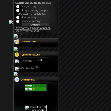
Ходите ли вы на выборы?
Всегда хожу
Не достиг еще возраста
чтобы ходить на выборы
Иногда хожу
Вообще никогда
Результаты
|
Архив опросов
Всего ответов:
223
Облако тегов
Администрация
Stifi
NFS
Статистика