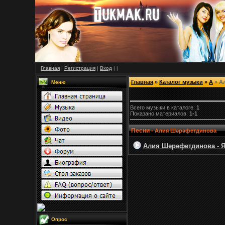
Главная
|
Регистрация
|
Вход
|
|
Главная
»
Каталог музыки
»
А
» А
Меню
Всего музыки в каталоге:
1
Показано материалов:
1-1
Песни -
Алия Шәрәфетдинова
Алия Шәрәфетдинова - Яр
Опрос