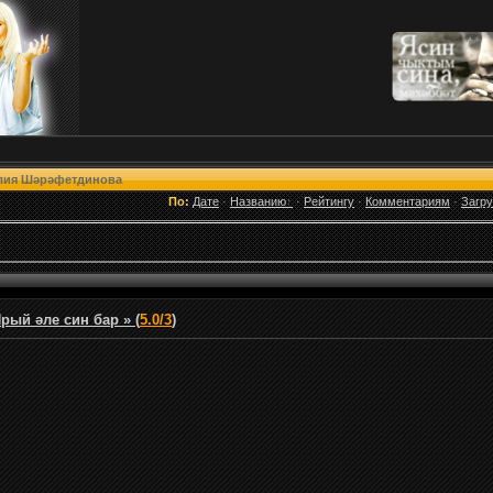
лия Шәрәфетдинова
По:
Дате
·
Названию
·
Рейтингу
·
Комментариям
·
Загр
ый әле син бар » (
5.0/3
)