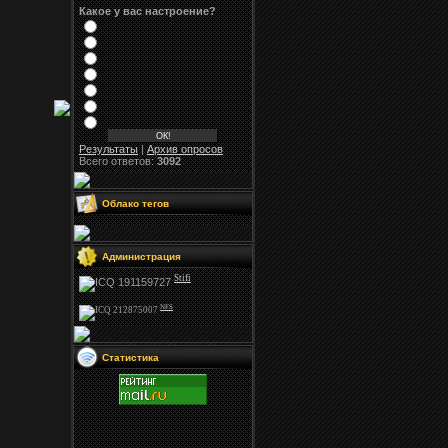
Какое у вас настроение?
Результаты
|
Архив опросов
Всего ответов:
3092
Облако тегов
Администрация
Stifi
NFS
Статистика