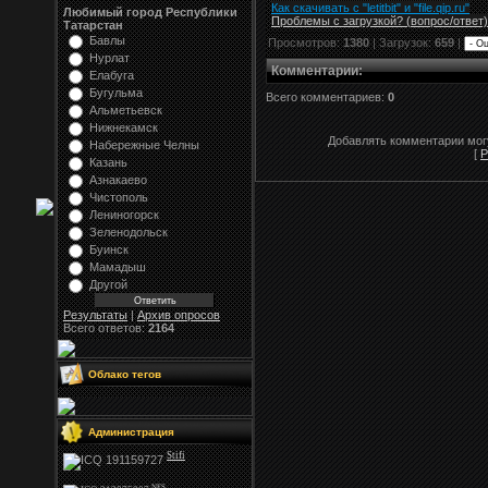
Как скачивать с "letitbit"
и
"
file.qip.ru
"
Любимый город Республики
Проблемы с загрузкой? (вопрос
/
ответ)
Татарстан
Бавлы
Просмотров:
1380
| Загрузок:
659
|
Нурлат
Комментарии
:
Елабуга
Бугульма
Всего комментариев:
0
Альметьевск
Нижнекамск
Добавлять комментарии могу
Набережные Челны
[
Р
Казань
Азнакаево
Чистополь
Лениногорск
Зеленодольск
Буинск
Мамадыш
Другой
Результаты
|
Архив опросов
Всего ответов:
2164
Облако тегов
Администрация
Stifi
NFS