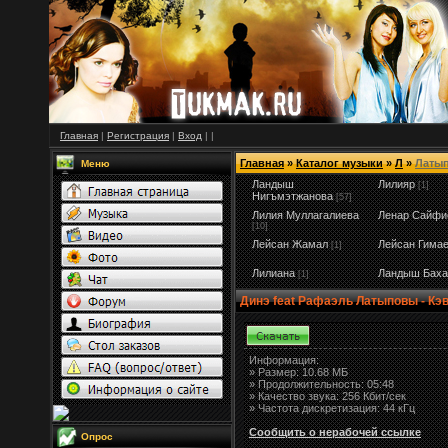
Главная
|
Регистрация
|
Вход
|
|
Главная
»
Каталог музыки
»
Л
»
Латы
Меню
Ландыш
Лилияр
[1]
Нигъмэтжанова
[57]
Лилия Муллагалиева
Ленар Сайфи
[10]
Лейсан Жамал
Лейсан Гима
[1]
Лилиана
Ландыш Баха
[1]
Динэ feat Рафаэль Латыповы - Кэ
Информация:
»
Размер:
10.68 МБ
» Продолжительность: 05:48
» Качество звука: 256 Кбит/сек
» Частота дискретизация: 44 кГц
Сообщить о нерабочей ссылке
Опрос