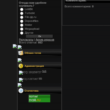
Комментарии
:
Откуда вам удобнее
скачивать?
Всего комментариев:
0
LetitBit
Turbobit
File.qip.ru
Depositfiles
Ifolder
Megaupload
Другое
Результаты
|
Архив опросов
Всего ответов:
663
Облако тегов
Администрация
Stifi
NFS
Статистика