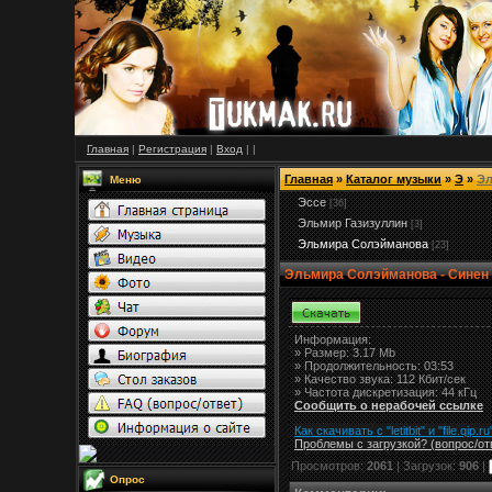
Главная
|
Регистрация
|
Вход
|
|
Главная
»
Каталог музыки
»
Э
»
Эл
Меню
Эссе
[36]
Эльмир Газизуллин
[3]
Эльмира Солэйманова
[23]
Эльмира Солэйманова - Синен
Информация:
»
Размер:
3.17 Mb
» Продолжительность: 03:53
» Качество звука: 112 Кбит/сек
» Частота дискретизация: 44 кГц
Сообщить о нерабочей ссылке
Как скачивать с "letitbit"
и
"
file.qip.ru
Проблемы с загрузкой? (вопрос
/
от
Просмотров:
2061
| Загрузок:
906
|
Опрос