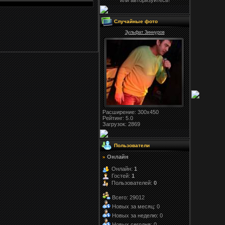
или авторизуйтесь!
Случайные фото
Зульфат Зиннуров
Расширение
: 300x450
Рейтинг:
5.0
Загрузок
: 2869
Пользователи
Онлайн
»
Онлайн:
1
Гостей:
1
Пользователей:
0
Всего: 29012
Новых за месяц: 0
Новых за неделю: 0
Новых сегодня: 0