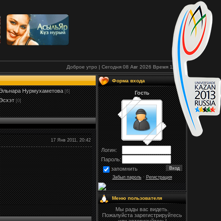
Доброе утро | Сегодня 08 Авг 2026
Время
11:25
Форма входа
Эльнара Нурмухаметова
[6]
Гость
Эсхэт
[0]
17 Янв 2011, 20:42
Логин:
Пароль:
запомнить
Забыл пароль
·
Регистрация
Меню пользователя
Мы рады вас видеть.
Пожалуйста зарегистрируйтесь