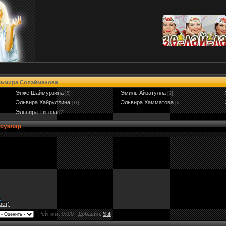
ьмира Солэйманова
Энже Шаймурзина
Эмиль Айзатулла
[5]
[2]
Эльвира Хайруллина
Эльвира Хамматова
[11]
[6]
Эльвира Титова
[2]
 сузлэр
"
вет)
|
Рейтинг:
0.0
/
0
| Добавил:
Stifi