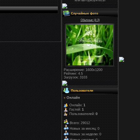
или авторизуйтесь!
Случайные фото
Обычные (4:3)
Расширение
: 1600x1200
Рейтинг:
4.5
Загрузок
: 3103
Пользователи
Онлайн
»
Онлайн:
1
Гостей:
1
Пользователей:
0
Всего: 29012
Новых за месяц: 0
Новых за неделю: 0
Новых сегодня: 0