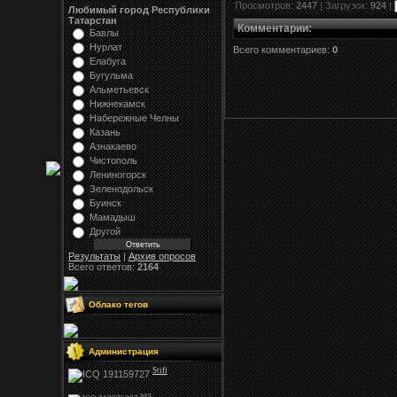
Просмотров:
2447
| Загрузок:
924
|
Любимый город Республики
Татарстан
Комментарии
:
Бавлы
Нурлат
Всего комментариев:
0
Елабуга
Бугульма
Альметьевск
Нижнекамск
Набережные Челны
Казань
Азнакаево
Чистополь
Лениногорск
Зеленодольск
Буинск
Мамадыш
Другой
Результаты
|
Архив опросов
Всего ответов:
2164
Облако тегов
Администрация
Stifi
NFS