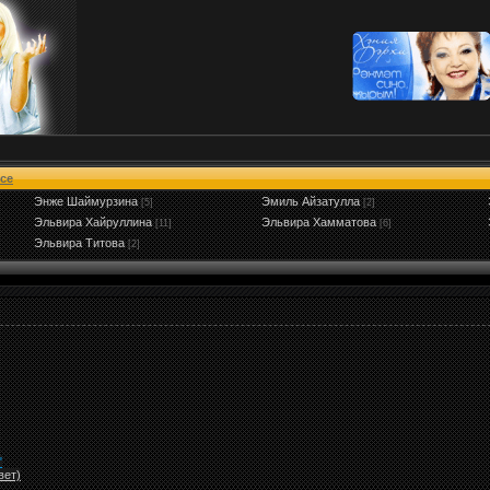
се
Энже Шаймурзина
Эмиль Айзатулла
[5]
[2]
Эльвира Хайруллина
Эльвира Хамматова
[11]
[6]
Эльвира Титова
[2]
"
вет)