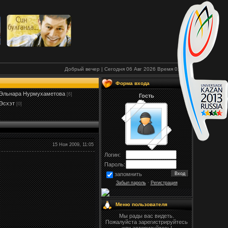
Добрый вечер | Сегодня 06 Авг 2026
Время
01:37
Форма входа
Эльнара Нурмухаметова
[6]
Гость
Эсхэт
[0]
15 Ноя 2009, 11:05
Логин:
Пароль:
запомнить
Забыл пароль
·
Регистрация
Меню пользователя
Мы рады вас видеть.
Пожалуйста зарегистрируйтесь