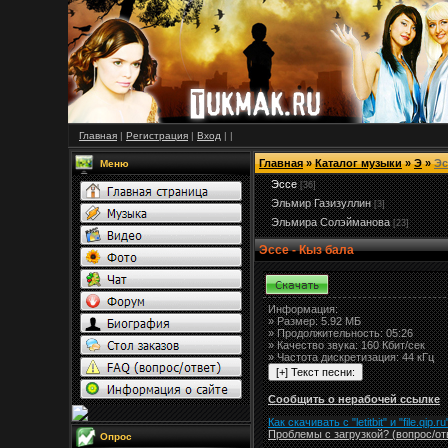
Главная
|
Регистрация
|
Вход
|
|
Главная
»
Каталог музыки
»
Э
»
Эс
Меню
Эссе
[36]
Эльмир Газизуллин
[3]
Эльмира Солэйманова
[23]
Эссе - Кыз бала
Информация:
»
Размер:
5.92 МБ
» Продолжительность: 05:26
» Качество звука: 160 Кбит/сек
» Частота дискретизация: 44 кГц
Сообщить о нерабочей ссылке
Как скачивать с "letitbit"
и
"
file.qip.ru
Проблемы с загрузкой? (вопрос
/
от
Опрос