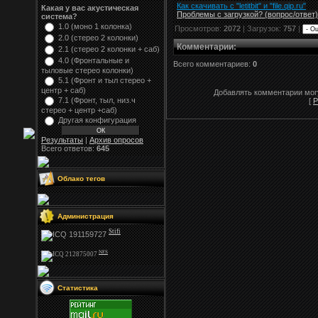
Как скачивать с "letitbit"
и
"
file.qip.ru
"
Какая у вас акустическая
Проблемы с загрузкой? (вопрос
/
ответ)
система?
1.0 (моно 1 колонка)
Просмотров:
2072
| Загрузок:
757
|
2.0 (стерео 2 колонки)
Комментарии
:
2.1 (стерео 2 колонки + саб)
4.0 (Фронтальные и
Всего комментариев:
0
тыловые стерео колонки)
5.1 (Фронт и тыл стерео +
центр + саб)
Добавлять комментарии могу
7.1 (Фронт, тыл, низ.ч
[
Р
стерео + центр +саб)
Другая конфигурация
Результаты
|
Архив опросов
Всего ответов:
645
Облако тегов
Администрация
Stifi
NFS
Статистика