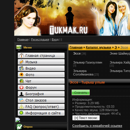
Главная
|
Регистрация
|
Вход
|
|
Главная
»
Каталог музыки
»
Э
»
Эссе
Меню
Эссе
Энже Шаймур
[36]
Эльмир Газизуллин
Эльвира Хай
[3]
[11]
Эльмира
Эльвира Тит
Солэйманова
[23]
Эссе - Тырыш улым
Информация:
»
Размер:
3.29 МБ
» Продолжительность: 03:33
» Качество звука: 128 Кбит/сек
» Частота дискретизация: 44 кГц
Сообщить о нерабочей ссылке
Опрос