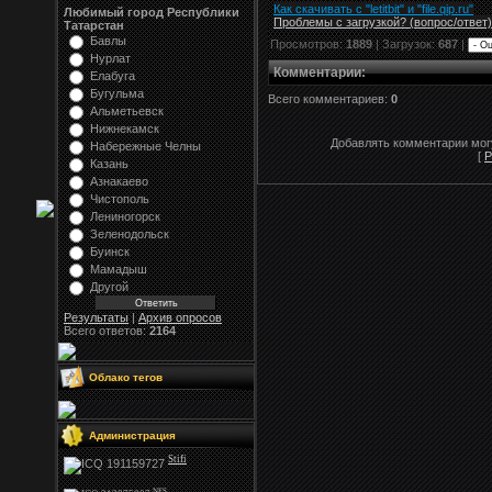
Как скачивать с "letitbit"
и
"
file.qip.ru
"
Любимый город Республики
Проблемы с загрузкой? (вопрос
/
ответ)
Татарстан
Бавлы
Просмотров:
1889
| Загрузок:
687
|
Нурлат
Комментарии
:
Елабуга
Бугульма
Всего комментариев:
0
Альметьевск
Нижнекамск
Добавлять комментарии могу
Набережные Челны
[
Р
Казань
Азнакаево
Чистополь
Лениногорск
Зеленодольск
Буинск
Мамадыш
Другой
Результаты
|
Архив опросов
Всего ответов:
2164
Облако тегов
Администрация
Stifi
NFS