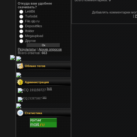
Всего комментариев:
0
Откуда вам удобнее
скачивать?
LetitBit
Добавлять комментарии могу
[
Р
Turbobit
File.qip.ru
Depositfiles
Ifolder
Megaupload
Другое
Результаты
|
Архив опросов
Всего ответов:
663
Облако тегов
Администрация
Stifi
NFS
Статистика