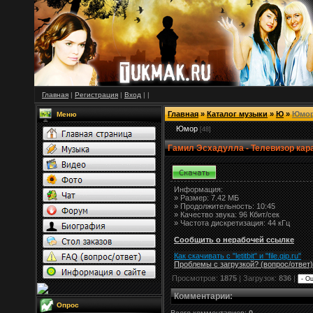
Главная
|
Регистрация
|
Вход
|
|
Главная
»
Каталог музыки
»
Ю
»
Юмо
Меню
Юмор
[48]
Гамил Эсхадулла - Телевизор кар
Информация:
»
Размер:
7.42 МБ
» Продолжительность: 10:45
» Качество звука: 96 Кбит/сек
» Частота дискретизация: 44 кГц
Сообщить о нерабочей ссылке
Как скачивать с "letitbit"
и
"
file.qip.ru
"
Проблемы с загрузкой? (вопрос
/
ответ)
Просмотров:
1875
| Загрузок:
836
|
Комментарии
:
Опрос