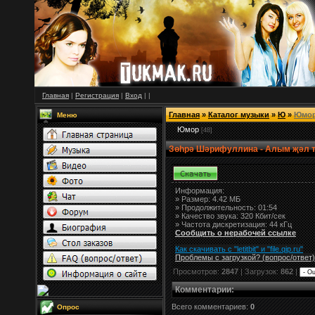
Главная
|
Регистрация
|
Вход
|
|
Главная
»
Каталог музыки
»
Ю
»
Юмо
Меню
Юмор
[48]
Зөһрә Шәрифуллина - Алым җәл т
Информация:
»
Размер:
4.42 МБ
» Продолжительность: 01:54
» Качество звука: 320 Кбит/сек
» Частота дискретизация: 44 кГц
Сообщить о нерабочей ссылке
Как скачивать с "letitbit"
и
"
file.qip.ru
"
Проблемы с загрузкой? (вопрос
/
ответ)
Просмотров:
2847
| Загрузок:
862
|
Комментарии
:
Всего комментариев:
0
Опрос