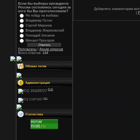
Если бы выборы президента
России состоялись сегодня за
Добавлять комментарии могу
кого бы Вы проголосовали?
[
Р
Не пойду на выборы
Владимир Путин
Сергей Миронов
Владимир Жириновский
Геннадий Зюганов
Михаил Прохоров
Результаты
|
Архив опросов
Всего ответов:
144
Облако тегов
Администрация
Stifi
NFS
Статистика