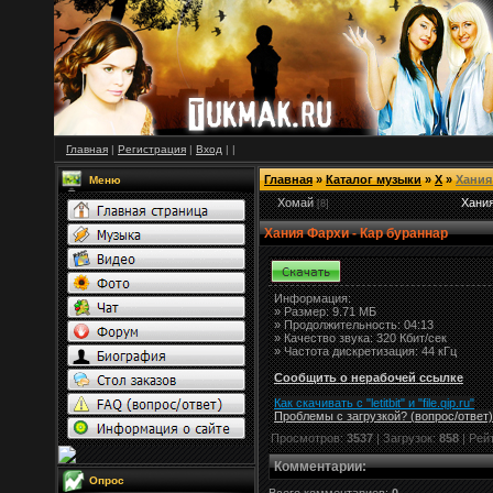
Главная
|
Регистрация
|
Вход
|
|
Главная
»
Каталог музыки
»
Х
»
Хания
Меню
Хомай
Хани
[8]
Хания Фархи - Кар бураннар
Информация:
»
Размер:
9.71 МБ
» Продолжительность: 04:13
» Качество звука: 320 Кбит/сек
» Частота дискретизация: 44 кГц
Сообщить о нерабочей ссылке
Как скачивать с "letitbit"
и
"
file.qip.ru
"
Проблемы с загрузкой? (вопрос
/
ответ)
Просмотров:
3537
| Загрузок:
858
| Рей
Комментарии
:
Опрос