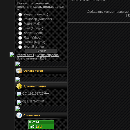
Всего комментариев:
0
Каким поисковиком
предпочитаешь пользоваться
?
Добавлять комментарии могу
Яндекс (Yandex)
[
Р
Рамблер (Rambler)
Мэйл (Mail)
Гугл (Google)
Апорт (Aport)
Яху (Yahoo)
Нигма (Nigma)
Другой (Other)
Результаты
|
Архив опросов
Всего ответов:
1135
Облако тегов
Администрация
Stifi
NFS
Статистика