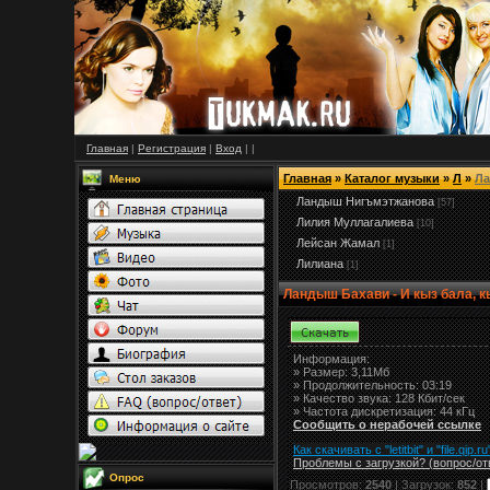
Главная
|
Регистрация
|
Вход
|
|
Главная
»
Каталог музыки
»
Л
»
Ла
Меню
Ландыш Нигъмэтжанова
[57]
Лилия Муллагалиева
[10]
Лейсан Жамал
[1]
Лилиана
[1]
Ландыш Бахави - И кыз бала, к
Информация:
»
Размер:
3,11Мб
» Продолжительность: 03:19
» Качество звука: 128 Кбит/сек
» Частота дискретизация: 44 кГц
Сообщить о нерабочей ссылке
Как скачивать с "letitbit"
и
"
file.qip.ru
Проблемы с загрузкой? (вопрос
/
от
Опрос
Просмотров:
2540
| Загрузок:
852
|