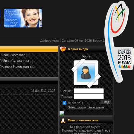
Доброе утро | Сегодня 09 Авг 2026
Время
11:31
Форма входа
Лилия Сибгатова
[2]
Гость
Лейсан Сунагатова
[3]
Лилиана Ирназарова
[2]
12 Дек 2010, 20:27
Логин:
Пароль:
запомнить
Забыл пароль
·
Регистрация
Меню пользователя
Мы рады вас видеть.
Пожалуйста зарегистрируйтесь