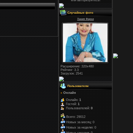
или авторизуйтесь!
Случайные фото
Хәния Фәрхи
Расширение
: 320x480
Рейтинг:
3.3
Загрузок
: 2541
Пользователи
Онлайн
»
Онлайн:
1
Гостей:
1
Пользователей:
0
Всего: 29012
Новых за месяц: 0
Новых за неделю: 0
Новых сегодня: 0