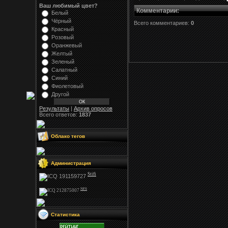
Ваш любимый цвет?
Комментарии
:
Белый
Чёрный
Всего комментариев:
0
Красный
Розовый
Оранжевый
Желтый
Зеленый
Салатный
Синий
Фиолетовый
Другой
Результаты
|
Архив опросов
Всего ответов:
1837
Облако тегов
Администрация
Stifi
NFS
Статистика