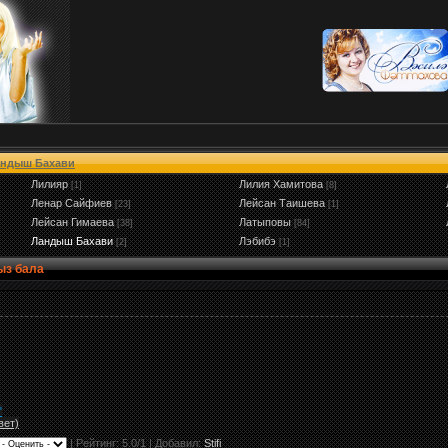
ндыш Бахави
Лилияр
Лилия Хамитова
[1]
[8]
Ленар Сайфиев
Лейсан Таишева
[23]
[1]
Лейсан Гимаева
Латыповы
[38]
[84]
Ландыш Бахави
Лэбибэ
[2]
[1]
ыз бала
"
вет)
|
Рейтинг:
5.0
/
1
| Добавил:
Stifi