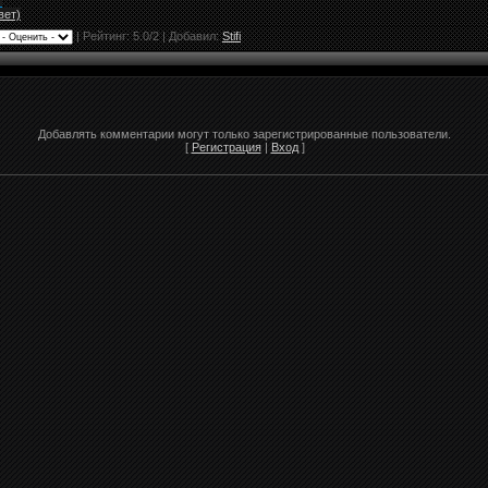
"
вет)
|
Рейтинг:
5.0
/
2
| Добавил:
Stifi
Добавлять комментарии могут только зарегистрированные пользователи.
[
Регистрация
|
Вход
]