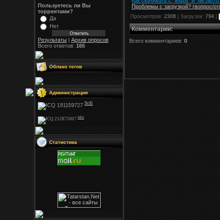
Как скачивать с "letitbit"
и
"
file.qip.ru
Пользуетесь ли Вы
Проблемы с загрузкой? (вопрос
/
от
торрентами?
Просмотров:
2308
| Загрузок:
794
|
Да
Нет
Комментарии
:
Результаты
|
Архив опросов
Всего комментариев:
0
Всего ответов:
165
Облако тегов
Администрация
Stifi
NFS
Статистика