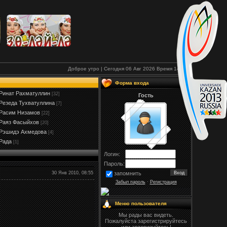
Доброе утро | Сегодня 06 Авг 2026
Время
14:09
Форма входа
Ринат Рахматуллин
[32]
Гость
Резеда Тухватуллина
[7]
Расим Низамов
[22]
Раяз Фасыйхов
[20]
Рэшидэ Ахмедова
[4]
Рада
[1]
Логин:
Пароль:
30 Янв 2010, 08:55
запомнить
Забыл пароль
·
Регистрация
Меню пользователя
Мы рады вас видеть.
Пожалуйста зарегистрируйтесь