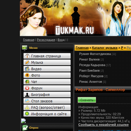
Главная
|
Регистрация
|
Вход
|
|
Главная
»
Каталог музыки
»
Р
»
Ри
Меню
Румия Фатхетдинова
[11]
Ринат Валеев
[2]
Резеда Кадырова
[17]
Раил Бикбаев
[2]
Роберт Ямгуров
[2]
Ринас Ахметов
[1]
Рифат Зарипов - Сипкеллэр
Информация:
»
Размер:
5.72 Mb
» Продолжительность: 02:29
» Качество звука: 320 Кбит/сек
» Частота дискретизация: 44,1 кГц
Сообщить о нерабочей ссылке
Опрос