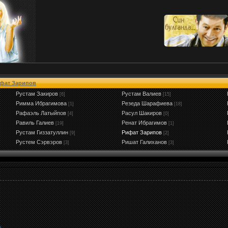
фат Зарипов
Рустам Закиров
Рустам Валиев
[6]
[15]
Римма Ибрагимова
Резеда Шарафиева
[1]
[18]
Рафаэль Латыйпов
Расул Шакиров
[4]
[0]
Равиль Галиев
Ренат Ибрагимов
[19]
[1]
Рустам Гиззатуллин
Рифат Зарипов
[9]
[2]
Рустем Сэрвэров
Ришат Галиханов
[3]
[3]