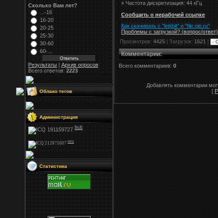
» Частота дискретизация: 44 кГц
Сколько Вам лет?
...-16
Сообщить о нерабочей ссылке
16-20
Как скачивать с "letitbit"
и
"
file.qip.ru
"
20-25
Проблемы с загрузкой? (вопрос
/
ответ)
25-30
Просмотров:
4425
| Загрузок:
1621
|
30-60
60-...
Комментарии
:
Результаты
|
Архив опросов
Всего комментариев:
0
Всего ответов:
2223
Добавлять комментарии могу
[
Р
Облако тегов
Администрация
Stifi
NFS
Статистика