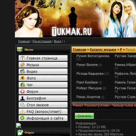
Главная
|
Регистрация
|
Вход
|
|
Главная
»
Каталог музыки
»
Р
»
Ринат
Меню
Румия Фатхетдинова
Рустам Заки
[11]
Ринат Валеев
Римма Ибраг
[2]
[1]
Резеда Кадырова
Рафаэль Лат
[17]
[4]
Раил Бикбаев
Равиль Галие
[2]
Роберт Ямгуров
Рустам Гизза
[2]
[9]
Ринас Ахметов
Рустем Сэрв
[1]
Ринат Рахматуллин - Чакыр гына 
Информация:
»
Размер:
10.13 МБ
» Продолжительность: 04:24
Опрос
» Качество звука: 320 Кбит/сек