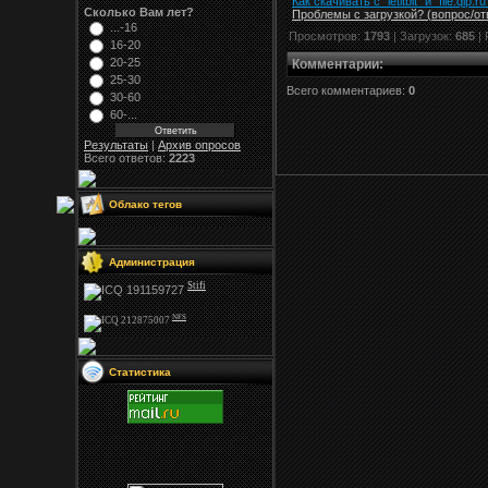
Как скачивать с "letitbit"
и
"
file.qip.ru
Сколько Вам лет?
Проблемы с загрузкой? (вопрос
/
от
...-16
Просмотров:
1793
| Загрузок:
685
| 
16-20
20-25
Комментарии
:
25-30
Всего комментариев:
0
30-60
60-...
Результаты
|
Архив опросов
Всего ответов:
2223
Облако тегов
Администрация
Stifi
NFS
Статистика