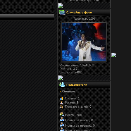
или авторизуйтесь!
Случайные фото
Татар жыры 2009
Расширение
: 1024x683
Рейтинг:
3.7
Загрузок
: 2402
Пользователи
Онлайн
»
Онлайн:
1
Гостей:
1
Пользователей:
0
Всего: 29012
Новых за месяц: 0
Новых за неделю: 0
Новых сегодня: 0