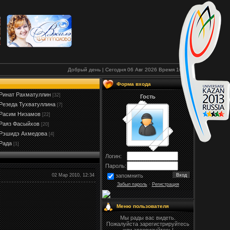
Добрый день | Сегодня 06 Авг 2026
Время
16:03
Форма входа
Ринат Рахматуллин
[32]
Гость
Резеда Тухватуллина
[7]
Расим Низамов
[22]
Раяз Фасыйхов
[20]
Рэшидэ Ахмедова
[4]
Рада
[1]
Логин:
Пароль:
02 Мар 2010, 12:34
запомнить
Забыл пароль
·
Регистрация
Меню пользователя
Мы рады вас видеть.
Пожалуйста зарегистрируйтесь