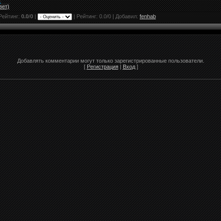
"
вет)
Рейтинг:
0.0
/
0
|
|
Рейтинг:
0.0
/
0
| Добавил:
fenhab
Добавлять комментарии могут только зарегистрированные пользователи.
[
Регистрация
|
Вход
]