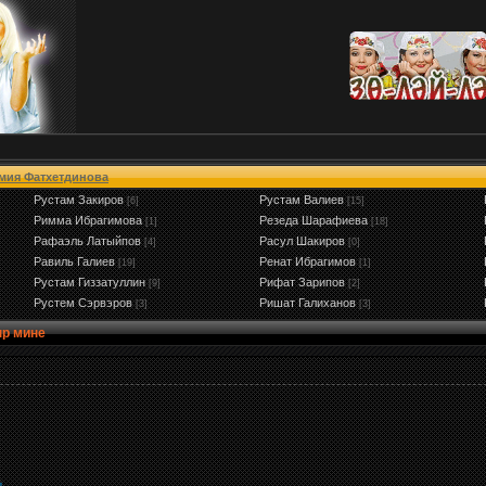
мия Фатхетдинова
Рустам Закиров
Рустам Валиев
[6]
[15]
Римма Ибрагимова
Резеда Шарафиева
[1]
[18]
Рафаэль Латыйпов
Расул Шакиров
[4]
[0]
Равиль Галиев
Ренат Ибрагимов
[19]
[1]
Рустам Гиззатуллин
Рифат Зарипов
[9]
[2]
Рустем Сэрвэров
Ришат Галиханов
[3]
[3]
р мине