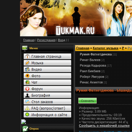
Главная
|
Регистрация
|
Вход
|
|
Главная
»
Каталог музыки
»
Р
»
Ру
Меню
Румия Фатхетдинова
[11]
Ринат Валеев
[2]
Резеда Кадырова
[17]
Раил Бикбаев
[2]
Роберт Ямгуров
[2]
Ринас Ахметов
[1]
Румия Фатхетдинова - Ышанды
Информация:
»
Размер:
3.89 МБ
» Продолжительность: 03:19
» Качество звука: 256 Кбит/сек
» Частота дискретизация: 44 кГц
Сообщить о нерабочей ссылке
Опрос