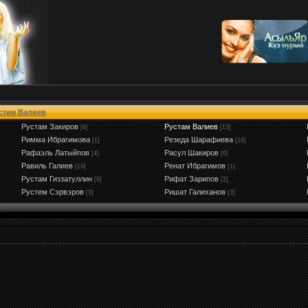
стам Валиев
Рустам Закиров
Рустам Валиев
[6]
[15]
Римма Ибрагимова
Резеда Шарафиева
[1]
[18]
Рафаэль Латыйпов
Расул Шакиров
[4]
[0]
Равиль Галиев
Ренат Ибрагимов
[19]
[1]
Рустам Гиззатуллин
Рифат Зарипов
[9]
[2]
Рустем Сэрвэров
Ришат Галиханов
[3]
[3]
8