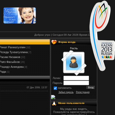
Доброе утро | Сегодня 09 Авг 2026
Время
12:34
Форма входа
Ринат Рахматуллин
[32]
Гость
Резеда Тухватуллина
[7]
Расим Низамов
[22]
Раяз Фасыйхов
[20]
Рэшидэ Ахмедова
[4]
Рада
[1]
Логин:
Пароль:
07 Дек 2009, 13:57
запомнить
Забыл пароль
·
Регистрация
Меню пользователя
Мы рады вас видеть.
Пожалуйста зарегистрируйтесь