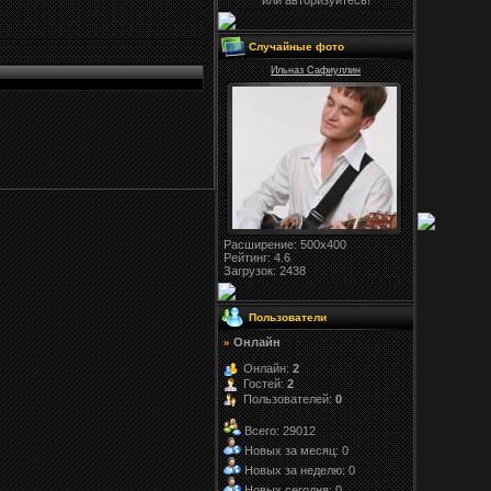
или авторизуйтесь!
Случайные фото
Ильназ Сафиуллин
Расширение
: 500x400
Рейтинг:
4.6
Загрузок
: 2438
Пользователи
Онлайн
»
Онлайн:
2
Гостей:
2
Пользователей:
0
Всего: 29012
Новых за месяц: 0
Новых за неделю: 0
Новых сегодня: 0