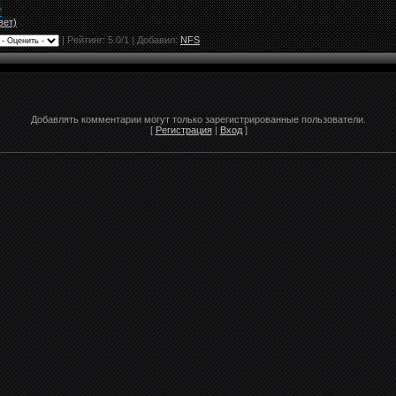
"
вет)
|
Рейтинг:
5.0
/
1
| Добавил:
NFS
Добавлять комментарии могут только зарегистрированные пользователи.
[
Регистрация
|
Вход
]