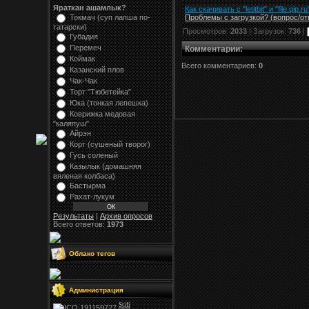
Яраткан ашамлык?
Как скачивать с "letitbit"
и
"
file.qip.ru
Проблемы с загрузкой? (вопрос
/
от
Токмач (суп лапша по-
татарски)
Просмотров:
2033
| Загрузок:
736
|
Губадия
Перемеч
Комментарии
:
Коймак
Всего комментариев:
0
Казанский плов
Чак-Чак
Торт "Тюбетейка"
Юка (тонкая лепешка)
Коврижка медовая
"каляпуш"
Айрэн
Корт (сушеный творог)
Гусь соленый
Казылык (домашняя
вяленая колбаса)
Бастырма
Рахат-лукум
Результаты
|
Архив опросов
Всего ответов:
1973
Облако тегов
Администрация
Stifi