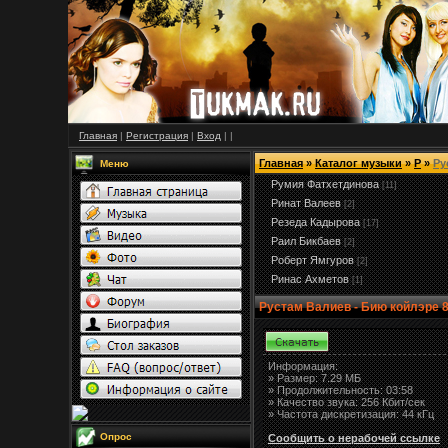
Главная
|
Регистрация
|
Вход
|
|
Главная
»
Каталог музыки
»
Р
»
Ру
Меню
Румия Фатхетдинова
[11]
Ринат Валеев
[2]
Резеда Кадырова
[17]
Раил Бикбаев
[2]
Роберт Ямгуров
[2]
Ринас Ахметов
[1]
Рустам Валиев - Бию койлэре 
Информация:
»
Размер:
7.29 МБ
» Продолжительность: 03:58
» Качество звука: 256 Кбит/сек
» Частота дискретизация: 44 кГц
Опрос
Сообщить о нерабочей ссылке