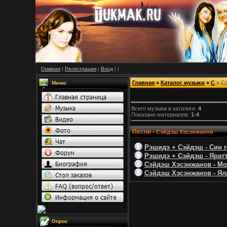
Главная
|
Регистрация
|
Вход
|
|
Главная
»
Каталог музыки
»
С
» С
Меню
Всего музыки в каталоге:
4
Показано материалов:
1-4
Песни -
Сэйдэш Хэсэнжанов
Рэшидэ + Сэйдэш - Син г
Рэшидэ + Сэйдэш - Ярат
Сэйдэш Хэсэнжанов - Мо
Сэйдэш Хэсэнжанов - Яла
Опрос