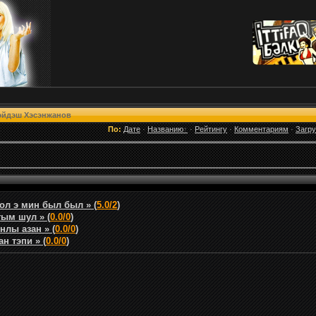
эйдэш Хэсэнжанов
По:
Дате
·
Названию
·
Рейтингу
·
Комментариям
·
Загр
ол э мин был был » (
5.0/2
)
тым шул » (
0.0/0
)
нлы азан » (
0.0/0
)
н тэпи » (
0.0/0
)