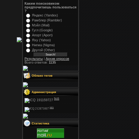
Каким поисковиком
предпочитаешь пользоваться
?
Яндекс (Yandex)
Рамблер (Rambler)
Мэйл (Mail)
Гугл (Google)
Апорт (Aport)
Яху (Yahoo)
Нигма (Nigma)
Другой (Other)
Результаты
|
Архив опросов
Всего ответов:
1135
Облако тегов
Администрация
Stifi
NFS
Статистика