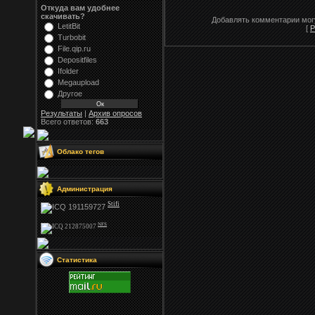
Откуда вам удобнее
скачивать?
Добавлять комментарии могу
LetitBit
[
Р
Turbobit
File.qip.ru
Depositfiles
Ifolder
Megaupload
Другое
Результаты
|
Архив опросов
Всего ответов:
663
Облако тегов
Администрация
Stifi
NFS
Статистика