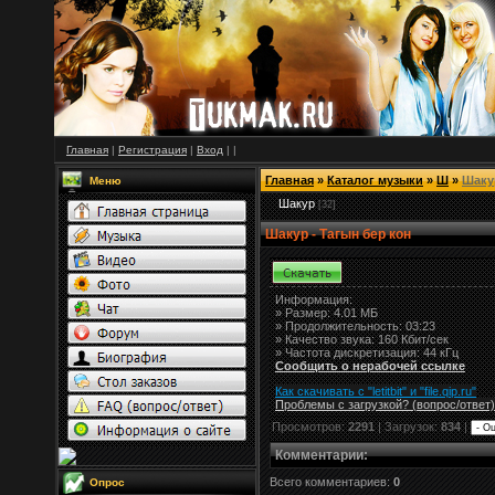
Главная
|
Регистрация
|
Вход
|
|
Главная
»
Каталог музыки
»
Ш
»
Шаку
Меню
Шакур
[32]
Шакур - Тагын бер кон
Информация:
»
Размер:
4.01 МБ
» Продолжительность: 03:23
» Качество звука: 160 Кбит/сек
» Частота дискретизация: 44 кГц
Сообщить о нерабочей ссылке
Как скачивать с "letitbit"
и
"
file.qip.ru
"
Проблемы с загрузкой? (вопрос
/
ответ)
Просмотров:
2291
| Загрузок:
834
|
Комментарии
:
Всего комментариев:
0
Опрос