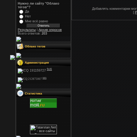
Нужно ли сайту "Облако
тегов"?
Добавлять комментарии могу
Да
[
Р
Нет
Мне всё равно
Результаты
|
Архив опросов
Всего ответов:
203
Облако тегов
Администрация
Stifi
NFS
Статистика