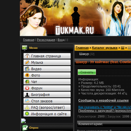
Главная
|
Регистрация
|
Вход
|
|
Главная
»
Каталог музыки
»
Ш
»
Ш
Меню
Шакур
[32]
Шакур - Ул кайтмас (feat. Сомб
Информация:
»
Размер:
4.2 МБ
» Продолжительность: 03:41
» Качество звука: 160 Кбит/сек
» Частота дискретизация: 44 кГц
Сообщить о нерабочей ссылке
Как скачивать с "letitbit"
и
"
file.qip.ru
Проблемы с загрузкой? (вопрос
/
от
Просмотров:
2900
| Загрузок:
1098
Комментарии
:
Опрос