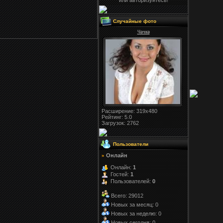
или авторизуйтесь!
Случайные фото
Чәчкә
Расширение
: 319x480
Рейтинг:
5.0
Загрузок
: 2762
Пользователи
Онлайн
»
Онлайн:
1
Гостей:
1
Пользователей:
0
Всего: 29012
Новых за месяц: 0
Новых за неделю: 0
Новых сегодня: 0