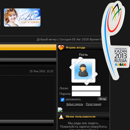
Добрый вечер | Сегодня 08 Авг 2026
Время
02:37
Форма входа
Гость
25 Янв 2010, 15:32
Логин:
Пароль:
запомнить
Забыл пароль
·
Регистрация
Меню пользователя
Мы рады вас видеть.
Пожалуйста зарегистрируйтесь