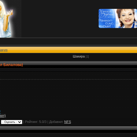
акур
Шакира
[1]
ел Билалова)
"
вет)
|
|
Рейтинг:
5.0
/
3
| Добавил:
NFS