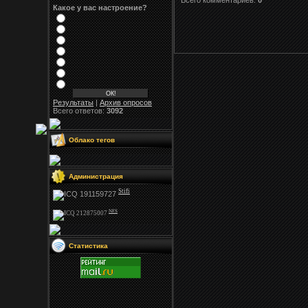
Всего комментариев:
0
Какое у вас настроение?
Результаты
|
Архив опросов
Всего ответов:
3092
Облако тегов
Администрация
Stifi
NFS
Статистика