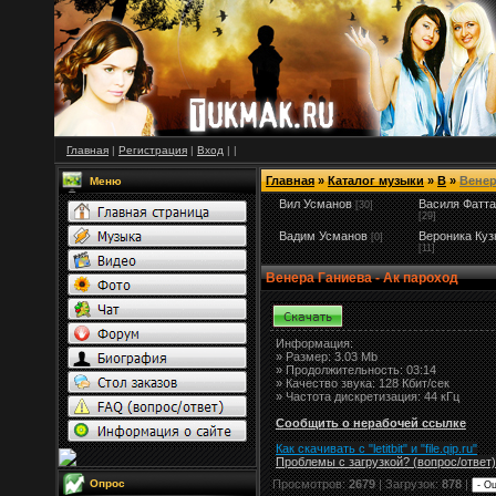
Главная
|
Регистрация
|
Вход
|
|
Главная
»
Каталог музыки
»
В
»
Венер
Меню
Вил Усманов
Василя Фатт
[30]
[29]
Вадим Усманов
Вероника Куз
[0]
[11]
Венера Ганиева - Ак пароход
Информация:
»
Размер:
3.03 Mb
» Продолжительность: 03:14
» Качество звука: 128 Кбит/сек
» Частота дискретизация: 44 кГц
Сообщить о нерабочей ссылке
Как скачивать с "letitbit"
и
"
file.qip.ru
"
Проблемы с загрузкой? (вопрос
/
ответ)
Опрос
Просмотров:
2679
| Загрузок:
878
|