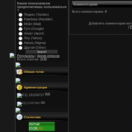
Каким поисковиком
Комментарии
:
предпочитаешь пользоваться
?
Всего комментариев:
0
Яндекс (Yandex)
Рамблер (Rambler)
Добавлять комментарии могу
Мэйл (Mail)
[
Р
Гугл (Google)
Апорт (Aport)
Яху (Yahoo)
Нигма (Nigma)
Другой (Other)
Результаты
|
Архив опросов
Всего ответов:
1135
Облако тегов
Администрация
Stifi
NFS
Статистика