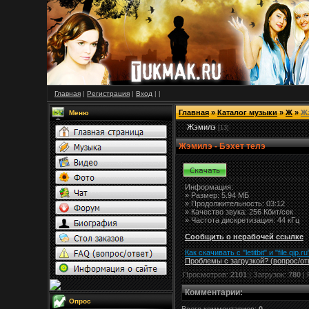
Главная
|
Регистрация
|
Вход
|
|
Главная
»
Каталог музыки
»
Ж
»
Ж
Меню
Жэмилэ
[13]
Жэмилэ - Бэхет телэ
Информация:
»
Размер:
5.94 МБ
» Продолжительность: 03:12
» Качество звука: 256 Кбит/сек
» Частота дискретизация: 44 кГц
Сообщить о нерабочей ссылке
Как скачивать с "letitbit"
и
"
file.qip.ru
Проблемы с загрузкой? (вопрос
/
от
Просмотров:
2101
| Загрузок:
780
| 
Комментарии
:
Опрос