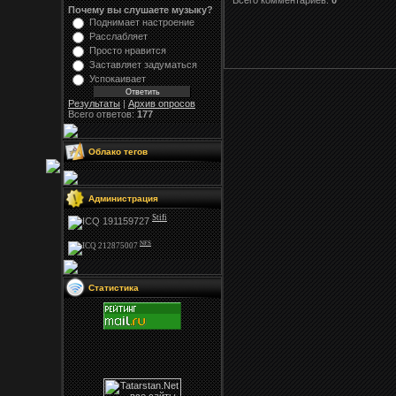
Всего комментариев:
0
Почему вы слушаете музыку?
Поднимает настроение
Расслабляет
Просто нравится
Заставляет задуматься
Успокаивает
Результаты
|
Архив опросов
Всего ответов:
177
Облако тегов
Администрация
Stifi
NFS
Статистика