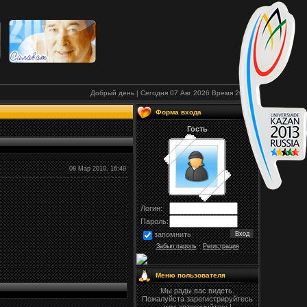
Добрый день | Сегодня 07 Авг 2026
Время
20:28
Форма входа
Гость
08 Мар 2010, 16:49
Логин:
Пароль:
запомнить
Забыл пароль
·
Регистрация
Меню пользователя
Мы рады вас видеть.
Пожалуйста зарегистрируйтесь