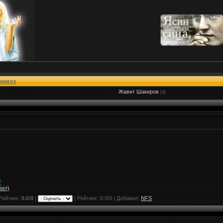
эмилэ
Жавит Шакиров
[4]
"
вет)
Рейтинг:
0.0
/
0
|
|
Рейтинг:
0.0
/
0
| Добавил:
NFS