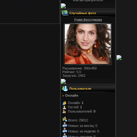
или авторизуйтесь!
Случайные фото
Румия Фәтхутдинова
Расширение
: 300x450
Рейтинг:
5.0
Загрузок
: 2452
Пользователи
Онлайн
»
Онлайн:
1
Гостей:
1
Пользователей:
0
Всего: 29012
Новых за месяц: 0
Новых за неделю: 0
Новых сегодня: 0