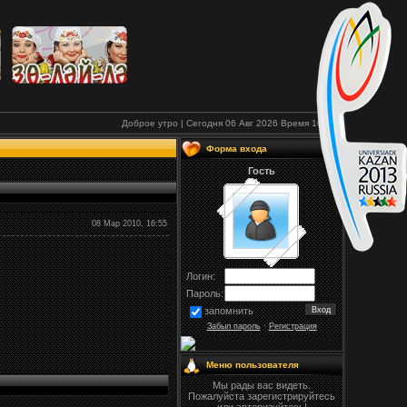
Доброе утро | Сегодня 06 Авг 2026
Время
10:25
Форма входа
Гость
08 Мар 2010, 16:55
Логин:
Пароль:
запомнить
Забыл пароль
·
Регистрация
Меню пользователя
Мы рады вас видеть.
Пожалуйста зарегистрируйтесь