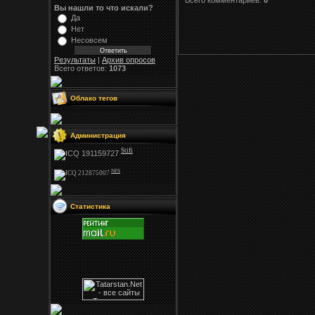
Всего комментариев:
0
Вы нашли то что искали?
Да
Нет
Несовсем
Результаты
|
Архив опросов
Всего ответов:
1073
Облако тегов
Администрация
Stifi
NFS
Статистика