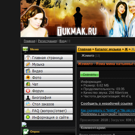
Главная
|
Регистрация
|
Вход
|
|
Главная
»
Каталог музыки
»
Ж
»
Ж
Меню
Жэмилэ
[13]
Жэмилэ - Язма мина хатынны! (
Информация:
»
Размер:
6.62 МБ
» Продолжительность: 03:35
» Качество звука: 256 Кбит/сек
» Частота дискретизация: 44 кГц
Сообщить о нерабочей ссылке
Как скачивать с "letitbit"
и
"
file.qip.ru
Проблемы с загрузкой? (вопрос
/
от
Просмотров:
2018
| Загрузок:
839
| 
Комментарии
:
Опрос