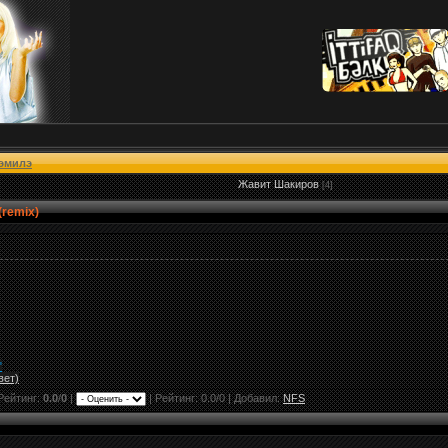
эмилэ
Жавит Шакиров
[4]
remix)
"
вет)
Рейтинг:
0.0
/
0
|
|
Рейтинг:
0.0
/
0
| Добавил:
NFS