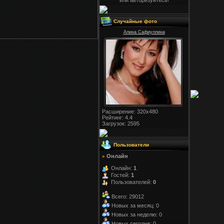
или авторизуйтесь!
Случайные фото
Алина Сафиуллина
Расширение
: 320x480
Рейтинг:
4.4
Загрузок
: 2595
Пользователи
Онлайн
»
Онлайн:
1
Гостей:
1
Пользователей:
0
Всего: 29012
Новых за месяц: 0
Новых за неделю: 0
Новых сегодня: 0