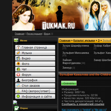
Главная
|
Регистрация
|
Вход
|
|
Главная
»
Каталог музыки
»
З
»
Зульф
Меню
Зухра Шарифуллина
Зуфар Хайре
[12]
[1]
Зульфия Минхажева
Зульфат Хак
[63]
Зайнап
Закир Шахба
Фархетдинова
[98]
Зиннур
[3]
Зульфия Камалова and the Childre
Информация:
»
Размер:
6897 Kb
» Продолжительность: 02:56
» Качество звука: 320 Кбит/сек
» Частота дискретизация: 44 кГц
Сообщить о нерабочей ссылке
Опрос
Как скачивать с "letitbit"
и
"
file.qip.ru
"