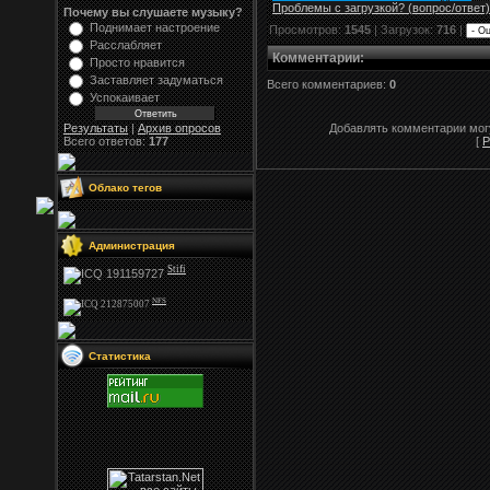
Проблемы с загрузкой? (вопрос
/
ответ)
Почему вы слушаете музыку?
Поднимает настроение
Просмотров:
1545
| Загрузок:
716
|
Расслабляет
Комментарии
:
Просто нравится
Заставляет задуматься
Всего комментариев:
0
Успокаивает
Результаты
|
Архив опросов
Добавлять комментарии могу
Всего ответов:
177
[
Р
Облако тегов
Администрация
Stifi
NFS
Статистика