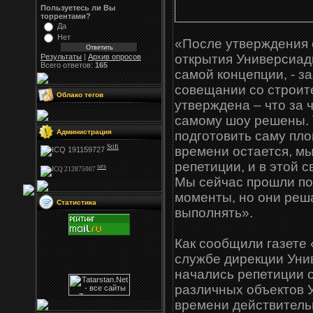
Пользуетесь ли Вы
торрентами?
Да
Нет
«После утверждения 
открытия Универсиад
Результаты
|
Архив опросов
Всего ответов:
165
самой концепции, - з
совещании со строит
Облако тегов
утверждена – что за 
самому шоу решены. 
Администрация
подготовить саму пло
Stifi
времени остается, м
репетиции, и в этой с
NFS
Мы сейчас прошли по
моменты, но они реш
Статистика
выполнять».
Как сообщили газете 
службе дирекции Уни
начались репетиции 
различных объектов 
времени действитель