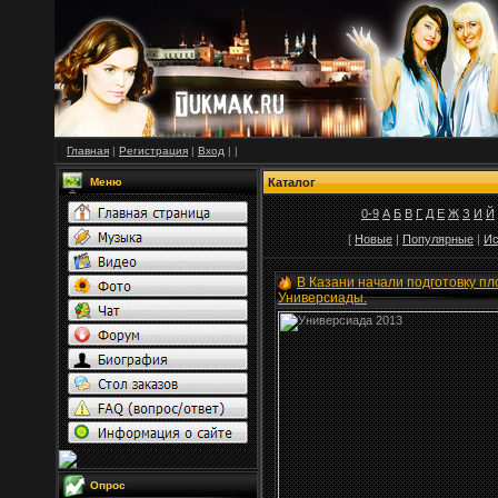
Главная
|
Регистрация
|
Вход
|
|
Меню
Каталог
0-9
А
Б
В
Г
Д
Е
Ж
З
И
Й
[
Новые
|
Популярные
|
Ис
В Казани начали подготовку пл
Универсиады.
Опрос