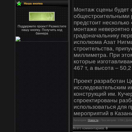
Наша кнопка
Монтаж сцены будет 
общестроительными 
предстоит несколько 
Поддержите проект! Разместите
монтаже невероятно 
нашу кнопку. Получить код
баннера
градоначальнику пер
исполкома Азат Нигм
строительства, припу
миллиметра. При это
которые изготавлива
467 т, а высота – 50,2
Проект разработан Ц
исследовательским и
конструкций им. Куче
спроектированы разб
использоваться для 
мероприятий в Казан
Категория:
Новости
| Просмотров: 1784 | Доб
Всего комментариев
:
0