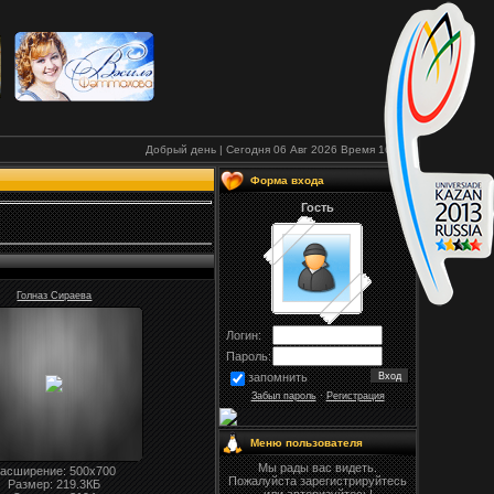
Добрый день | Сегодня 06 Авг 2026
Время
16:28
Форма входа
Гость
Голназ Сираева
Логин:
Пароль:
запомнить
Забыл пароль
·
Регистрация
Меню пользователя
Мы рады вас видеть.
асширение
: 500x700
Пожалуйста зарегистрируйтесь
Размер:
219.3
КБ