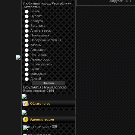
Загрузок
: 2611
Любимый город Республики
Татарстан
Бавлы
Нурлат
Елабуга
Бугульма
Альметьевск
Нижнекамск
Набережные Челны
Казань
Азнакаево
Чистополь
Лениногорск
Зеленодольск
Буинск
Мамадыш
Другой
Результаты
|
Архив опросов
Всего ответов:
2164
Облако тегов
Администрация
Stifi
NFS