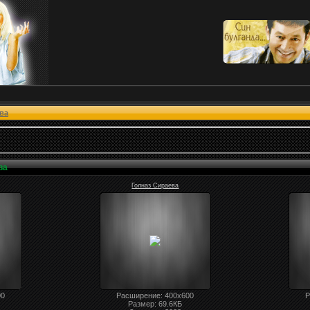
ва
ва
Голназ Сираева
00
Расширение
: 400x600
Р
Размер:
69.6
КБ