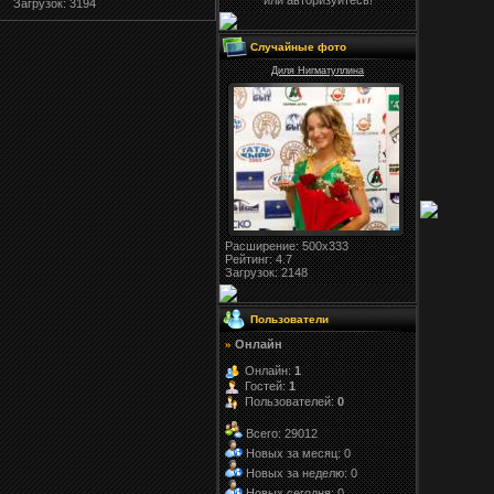
или авторизуйтесь!
Загрузок
: 3194
Случайные фото
Диля Нигматуллина
Расширение
: 500x333
Рейтинг:
4.7
Загрузок
: 2148
Пользователи
Онлайн
»
Онлайн:
1
Гостей:
1
Пользователей:
0
Всего: 29012
Новых за месяц: 0
Новых за неделю: 0
Новых сегодня: 0