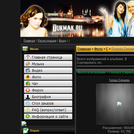
Главная
|
Регистрация
|
Вход
|
|
Главная
»
Фото
»
Г
»
Голназ Сирае
Меню
Всего
изображений
в
альбоме
:
3
Сортировать по
:
Фото в альбоме
- Голназ Сирае
Голназ Сираева
Расширение
: 450x6
Опрос
Размер:
63.7
КБ