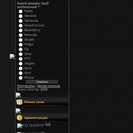
Какой фирмы твой
мобильный ?
Nokia
Siemens
Samsung
SonyEricsson
BlackBerry
Motorola
Alcatel
Philips
Fly
Sony
HTC
Sagem
Asus
Acer
iPhone
Результаты
|
Архив опросов
Всего ответов:
2433
Облако тегов
Администрация
Stifi
NFS