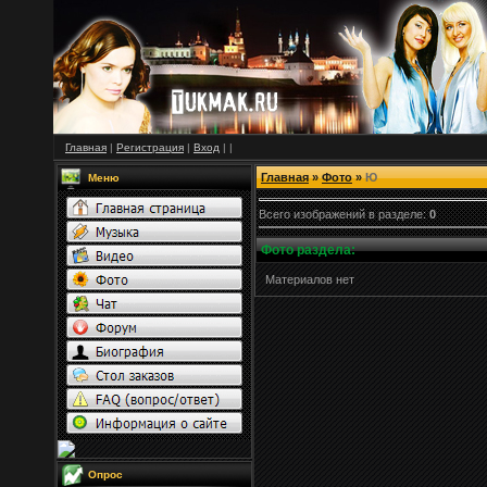
Главная
|
Регистрация
|
Вход
|
|
Главная
»
Фото
»
Ю
Меню
Всего
изображений
в
разделе
:
0
Фото раздела:
Материалов нет
Опрос